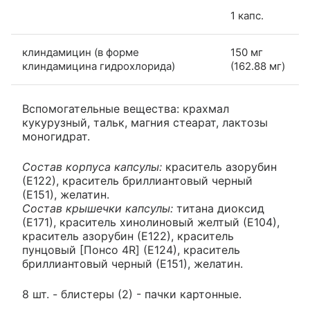
1 капс.
клиндамицин (в форме
150 мг
клиндамицина гидрохлорида)
(162.88 мг)
Вспомогательные вещества: крахмал
кукурузный, тальк, магния стеарат, лактозы
моногидрат.
Состав корпуса капсулы:
краситель азорубин
(Е122), краситель бриллиантовый черный
(Е151), желатин.
Состав крышечки капсулы:
титана диоксид
(Е171), краситель хинолиновый желтый (Е104),
краситель азорубин (Е122), краситель
пунцовый [Понсо 4R] (Е124), краситель
бриллиантовый черный (Е151), желатин.
8 шт. - блистеры (2) - пачки картонные.