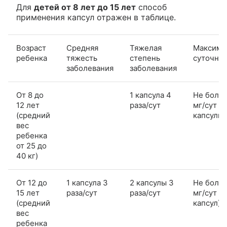
Для
детей от 8 лет до 15 лет
способ
применения капсул отражен в таблице.
Возраст
Средняя
Тяжелая
Максима
ребенка
тяжесть
степень
суточная
заболевания
заболевания
От 8 до
1 капсула 4
Не более
12 лет
раза/сут
мг/сут (4
(средний
капсулы)
вес
ребенка
от 25 до
40 кг)
От 12 до
1 капсула 3
2 капсулы 3
Не более
15 лет
раза/сут
раза/сут
мг/сут (6
(средний
капсул)
вес
ребенка