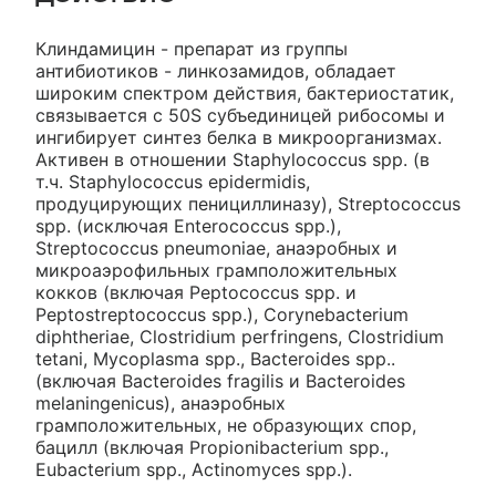
Клиндамицин - препарат из группы
антибиотиков - линкозамидов, обладает
широким спектром действия, бактериостатик,
связывается с 50S субъединицей рибосомы и
ингибирует синтез белка в микроорганизмах.
Активен в отношении Staphylococcus spp. (в
т.ч. Staphylococcus epidermidis,
продуцирующих пенициллиназу), Streptococcus
spp. (исключая Enterococcus spp.),
Streptococcus pneumoniae, анаэробных и
микроаэрофильных грамположительных
кокков (включая Peptococcus spp. и
Peptostreptococcus spp.), Corynebacterium
diphtheriae, Clostridium perfringens, Clostridium
tetani, Mycoplasma spp., Bacteroides spp..
(включая Bacteroides fragilis и Bacteroides
melaningenicus), анаэробных
грамположительных, не образующих спор,
бацилл (включая Propionibacterium spp.,
Eubacterium spp., Actinomyces spp.).