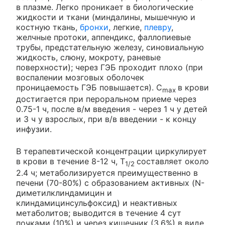
в плазме. Легко проникает в биологические
жидкости и ткани (миндалины, мышечную и
костную ткань,
бронхи
, легкие,
плевру
,
желчные протоки, аппендикс, фаллопиевые
трубы, предстательную железу, синовиальную
жидкость, слюну, мокроту, раневые
поверхности); через ГЭБ проходит плохо (при
воспалении мозговых оболочек
проницаемость ГЭБ повышается). C
в крови
max
достигается при пероральном приеме через
0.75-1 ч, после в/м введения - через 1 ч у детей
и 3 ч у взрослых, при в/в введении - к концу
инфузии.
В терапевтической концентрации циркулирует
в крови в течение 8-12 ч, T
составляет около
1/2
2.4 ч; метаболизируется преимущественно в
печени (70-80%) с образованием активных (N-
диметилклиндамицин и
клиндамицинсульфоксид) и неактивных
метаболитов; выводится в течение 4 сут
почками (10%) и через кишечник (3.6%) в виде