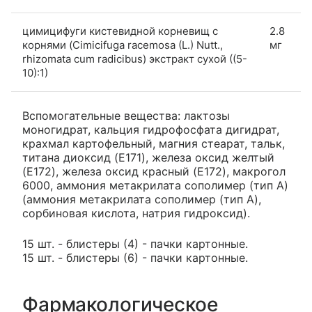
цимицифуги кистевидной корневищ с
2.8
корнями (Cimicifuga racemosa (L.) Nutt.,
мг
rhizomata cum radicibus) экстракт сухой ((5-
10):1)
Вспомогательные вещества: лактозы
моногидрат, кальция гидрофосфата дигидрат,
крахмал картофельный, магния стеарат, тальк,
титана диоксид (E171), железа оксид желтый
(E172), железа оксид красный (E172), макрогол
6000, аммония метакрилата сополимер (тип A)
(аммония метакрилата сополимер (тип A),
сорбиновая кислота, натрия гидроксид).
15 шт. - блистеры (4) - пачки картонные.
15 шт. - блистеры (6) - пачки картонные.
Фармакологическое