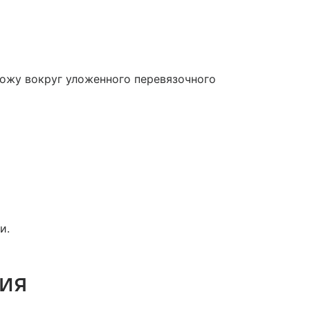
кожу вокруг уложенного перевязочного
и.
ция