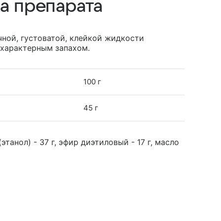
а препарата
чной, густоватой, клейкой жидкости
 характерным запахом.
100 г
45 г
этанол) - 37 г, эфир диэтиловый - 17 г, масло