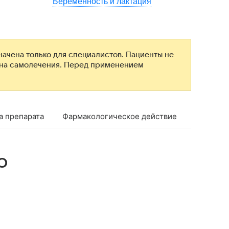
Беременность и лактация
ачена только для специалистов. Пациенты не
ана самолечения. Перед применением
а препарата
Фармакологическое действие
Показан
о