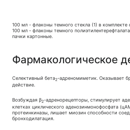
100 мл - флаконы темного стекла (1) в комплекте
100 мл - флаконы темного полиэтилентерефталата
пачки картонные.
Фармакологическое д
Селективный бета
-адреномиметик. Оказывает б
2
действие.
Возбуждая β
-адренорецепторы, стимулирует аде
2
клетках циклического аденозинмонофосфата (цАМ
протеинкиназы, лишает миозин способности соед
бронходилатация.