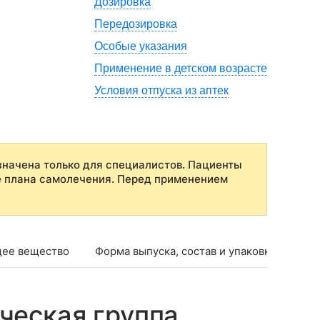
Дозировка
Передозировка
Особые указания
Применение в детском возрасте
Условия отпуска из аптек
начена только для специалистов. Пациенты
е плана самолечения. Перед применением
ее вещество
Форма выпуска, состав и упаковка
Фар
ческая группа