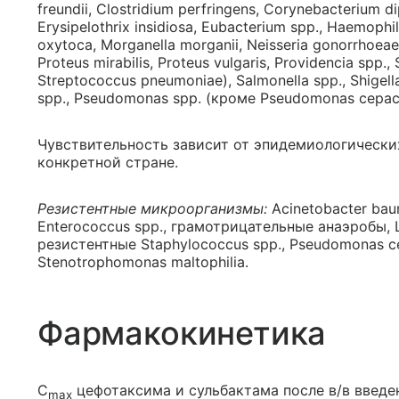
freundii, Clostridium perfringens, Corynebacterium dip
Erysipelothrix insidiosa, Eubacterium spp., Haemophil
oxytoca, Morganella morganii, Neisseria gonorrhoeae,
Proteus mirabilis, Proteus vulgaris, Providencia spp.,
Streptococcus pneumoniae), Salmonella spp., Shigella s
spp., Pseudomonas spp. (кроме Pseudomonas cepaci
Чувствительность зависит от эпидемиологически
конкретной стране.
Резистентные микроорганизмы:
Acinetobacter bauman
Enterococcus spp., грамотрицательные анаэробы, 
резистентные Staphylococcus spp., Pseudomonas c
Stenotrophomonas maltophilia.
Фармакокинетика
C
цефотаксима и сульбактама после в/в введен
max