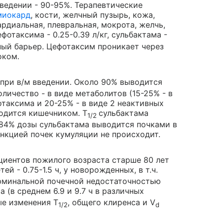
введении - 90-95%. Терапевтические
миокард
, кости, желчный пузырь, кожа,
рдиальная, плевральная, мокрота, желчь,
ефотаксима - 0.25-0.39 л/кг, сульбактама -
рный барьер. Цефотаксим проникает через
оком.
 - при в/м введении. Около 90% выводится
личество - в виде метаболитов (15-25% - в
таксима и 20-25% - в виде 2 неактивных
водится кишечником. T
сульбактама
1/2
 84% дозы сульбактама выводится почками в
нкцией почек кумуляции не происходит.
циентов пожилого возраста старше 80 лет
тей - 0.75-1.5 ч, у новорожденных, в т.ч.
терминальной почечной недостаточностью
а (в среднем 6.9 и 9.7 ч в различных
ые изменения T
, общего клиренса и V
1/2
d