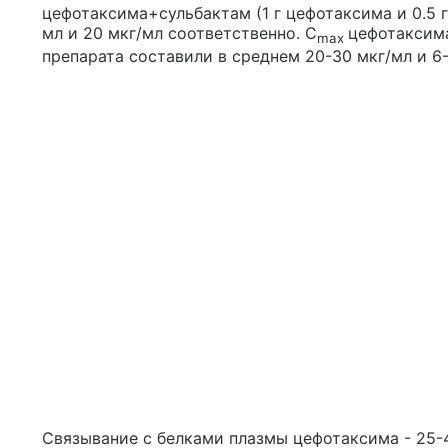
цефотаксима+сульбактам (1 г цефотаксима и 0.5 г
мл и 20 мкг/мл соответственно. С
цефотаксима
max
препарата составили в среднем 20-30 мкг/мл и 6
Связывание с белками плазмы цефотаксима - 25-4