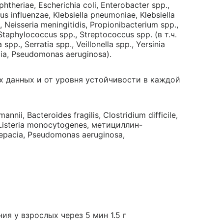
htheriae, Escherichia coli, Enterobacter spp.,
us influenzae, Klebsiella pneumoniae, Klebsiella
 Neisseria meningitidis, Propionibacterium spp.,
 Staphylococcus spp., Streptococcus spp. (в т.ч.
pp., Serratia spp., Veillonella spp., Yersinia
a, Pseudomonas aeruginosa).
х данных и от уровня устойчивости в каждой
nii, Bacteroides fragilis, Clostridium difficile,
Listeria monocytogenes, метициллин-
epacia, Pseudomonas aeruginosa,
ия у взрослых через 5 мин 1.5 г