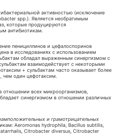
тибактериальной активностью (исключение
obacter spp.). Является необратимым
аз, которые продуцируются
ым антибиотикам.
ение пенициллинов и цефалоспоринов
на в исследованиях с использованием
льбактам обладал выраженным синергизмом с
сульбактам взаимодействует с некоторыми
отаксим + сульбактам часто оказывает более
, чем один цефотаксим.
в отношении всех микроорганизмов,
 обладает синергизмом в отношении различных
грамположительных и грамотрицательных
ам: Aeromonas hydrophila, Bacillus subtilis,
atarrhalis, Citrobacter diversus, Citrobacter