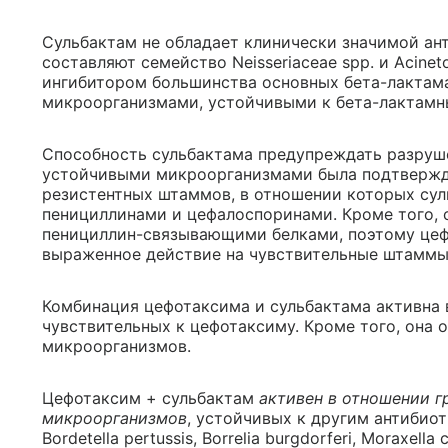
Сульбактам не обладает клинически значимой ан
составляют семейство Neisseriaceae spp. и Acinet
ингибитором большинства основных бета-лактам
микроорганизмами, устойчивыми к бета-лактамн
Способность сульбактама предупреждать разруш
устойчивыми микроорганизмами была подтвержде
резистентных штаммов, в отношении которых су
пенициллинами и цефалоспоринами. Кроме того, 
пенициллин-связывающими белками, поэтому цеф
выраженное действие на чувствительные штаммы
Комбинация цефотаксима и сульбактама активна 
чувствительных к цефотаксиму. Кроме того, она
микроорганизмов.
Цефотаксим + сульбактам
активен в отношении 
микроорганизмов
, устойчивых к другим антибиотик
Bordetella pertussis, Borrelia burgdorferi, Moraxella c