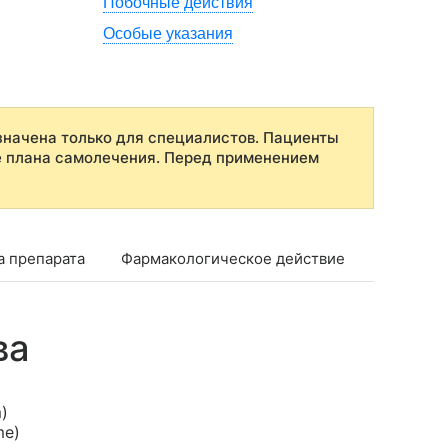
Побочные действия
Особые указания
начена только для специалистов. Пациенты
е плана самолечения. Перед применением
а препарата
Фармакологическое действие
Фармако
ва
)
me)