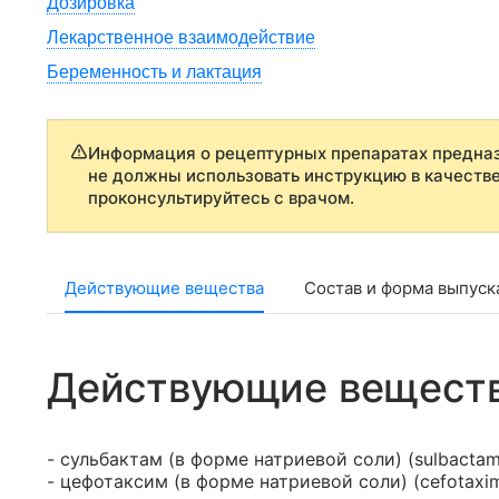
Дозировка
Лекарственное взаимодействие
Беременность и лактация
Информация о рецептурных препаратах предназ
не должны использовать инструкцию в качеств
проконсультируйтесь с врачом.
Действующие вещества
Состав и форма выпуск
Действующие вещест
- сульбактам (в форме натриевой соли) (sulbactam
- цефотаксим (в форме натриевой соли) (cefotaxi