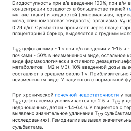
Биодоступность при в/в введении 100%, при в/м 
концентрации создаются в большинстве тканей (
мягкие ткани) и жидкостей (синовиальная, перика
моча, спинномозговая жидкость) организма. V
ц
d
0.29 л/кг. Сульбактам проникает через плацента
плацентарный барьер, выделяется с грудным мол
T
цефотаксима - 1 ч при в/в введении и 1-1.5 ч
1/2
почками - 50% в неизмененном виде, остальное ко
виде фармакологически активного дезацетилцефо
метаболитов - М2 и М3). 10% введенной дозы вы
составляет в среднем около 1 ч. Приблизительно
неизмененном виде. У пациентов с нормальной фу
При хронической
почечной недостаточности
у па
T
цефотаксима увеличивается до 2.5 ч. T
у де
1/2
1/2
недоношенных, детей - 1.4-6.4 ч. У пациентов с 
выявлено значительное удлинение T
сульбактам
1/2
исследованиях). Гемодиализ вызывал значительн
сульбактама.