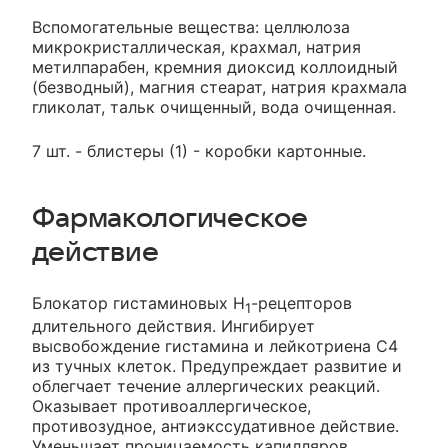
Вспомогательные вещества: целлюлоза
микрокристаллическая, крахмал, натрия
метилпарабен, кремния диоксид коллоидный
(безводный), магния стеарат, натрия крахмала
гликолат, тальк очищенный, вода очищенная.
7 шт. - блистеры (1) - коробки картонные.
Фармакологическое
действие
Блокатор гистаминовых Н
-рецепторов
1
длительного действия. Ингибирует
высвобождение гистамина и лейкотриена С4
из тучных клеток. Предупреждает развитие и
облегчает течение аллергических реакций.
Оказывает противоаллергическое,
противозудное, антиэкссудативное действие.
Уменьшает проницаемость капилляров,