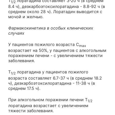
T
лоратадина составляет 3-20 ч (в среднем
1/2
8.4 ч), дезкарбоэтоксилоратадина - 8.8-92 ч (в
среднем около 28 ч). Лоратадин выводится с
мочой и желчью.
Фармакокинетика в особых клинических
случаях
У пациентов пожилого возраста C
max
возрастает на 50%, у пациентов с алкогольным
поражением печени - с увеличением тяжести
заболевания.
T
лоратадина у пациентов пожилого
1/2
возраста составляет 6.7-37 ч (в среднем 18.2
ч), дезкарбоэтоксилоратадина - 11-38 ч (в
среднем 17.5 ч).
При алкогольном поражении печени T
1/2
лоратадина возрастает с увеличением
тяжести заболевания.