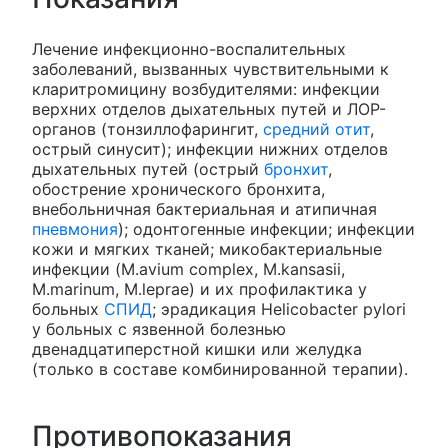
Лечение инфекционно-воспалительных
заболеваний, вызванных чувствительными к
кларитромицину возбудителями: инфекции
верхних отделов дыхательных путей и ЛОР-
органов (тонзиллофарингит,
средний отит
,
острый синусит); инфекции нижних отделов
дыхательных путей (острый
бронхит
,
обострение хронического бронхита,
внебольничная бактериальная и атипичная
пневмония
); одонтогенные инфекции; инфекции
кожи и мягких тканей; микобактериальные
инфекции (M.avium complex, M.kansasii,
M.marinum, M.leprae) и их профилактика у
больных
СПИД
; эрадикация Helicobacter pylori
у больных с язвенной болезнью
двенадцатиперстной кишки или желудка
(только в составе комбинированной терапии).
Противопоказания