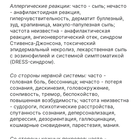
Аллергические реакции:
часто - сыпь; нечасто
- анафилактоидная реакция,
гиперчувствительность, дерматит буллезный,
зуд, крапивница, макуло-папулезная сыпь;
частота неизвестна - анафилактическая
реакция, ангионевротический отек, синдром
Стивенса-Джонсона, токсический
эпидермальный некролиз, лекарственная сыпь
с эозинофилией и системной симптоматикой
(DRESS-синдром).
Со стороны нервной системы:
часто -
головная боль, бессонница; нечасто - потеря
сознания, дискинезия, головокружение,
сонливость, тремор, беспокойство,
повышенная возбудимость; частота неизвестна
- судороги, психотические расстройства,
спутанность сознания, деперсонализация,
депрессия, дезориентация, галлюцинации,
кошмарные сновидения, парестезия, мания.
Со стороны кожных покровов:
часто -