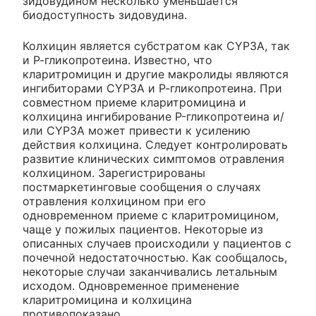
зидовудином несколько уменьшается
биодоступность зидовудина.
Колхицин является субстратом как CYP3A, так
и Р-гликопротеина. Известно, что
кларитромицин и другие макролиды являются
ингибиторами CYP3A и Р-гликопротеина. При
совместном приеме кларитромицина и
колхицина ингибирование P-гликопротеина и/
или CYP3A может привести к усилению
действия колхицина. Следует контролировать
развитие клинических симптомов отравления
колхицином. Зарегистрированы
постмаркетинговые сообщения о случаях
отравления колхицином при его
одновременном приеме с кларитромицином,
чаще у пожилых пациентов. Некоторые из
описанных случаев происходили у пациентов с
почечной недостаточностью. Как сообщалось,
некоторые случаи заканчивались летальным
исходом. Одновременное применение
кларитромицина и колхицина
противопоказано.