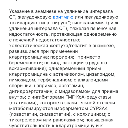
Указание в анамнезе на удлинение интервала
QT, желудочковую
аритмию
или желудочковую
тахикардию типа "пируэт"; гипокалиемия (риск
удлинения интервала QT); тяжелая печеночная
недостаточность, протекающая одновременно
с почечной недостаточностью;
холестатическая желтуха/гепатит в анамнезе,
развившиеся при применении
кларитромицина; порфирия; I триместр
беременности; период лактации (грудного
вскармливания); одновременный прием
кларитромицина с астемизолом, цизапридом,
пимозидом, терфенадином; с алкалоидами
спорыньи, например, эрготамин,
дигидроэрготамин; с мидазоламом для приема
внутрь; с ингибиторами ГМГ-КоА-редуктазы
(статинами), которые в значительной степени
метаболизируются изоферментом CYP3A4
(ловастатин, симвастатин), с колхицином; с
тикагрелором или ранолазином; повышенная
чувствительность к кларитромицину и к