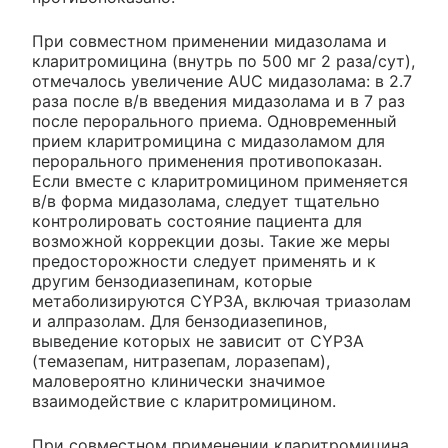
При совместном применении мидазолама и
кларитромицина (внутрь по 500 мг 2 раза/сут),
отмечалось увеличение AUC мидазолама: в 2.7
раза после в/в введения мидазолама и в 7 раз
после перорального приема. Одновременный
прием кларитромицина с мидазоламом для
перорального применения противопоказан.
Если вместе с кларитромицином применяется
в/в форма мидазолама, следует тщательно
контролировать состояние пациента для
возможной коррекции дозы. Такие же меры
предосторожности следует применять и к
другим бензодиазепинам, которые
метаболизируются CYP3A, включая триазолам
и алпразолам. Для бензодиазепинов,
выведение которых не зависит от CYP3A
(темазепам, нитразепам, лоразепам),
маловероятно клинически значимое
взаимодействие с кларитромицином.
При совместном применении кларитромицина