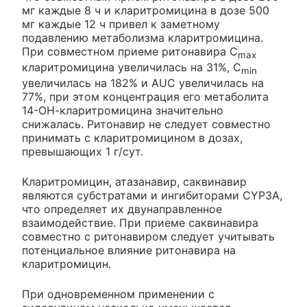
мг каждые 8 ч и кларитромицина в дозе 500
мг каждые 12 ч привел к заметному
подавлению метаболизма кларитромицина.
При совместном приеме ритонавира C
max
кларитромицина увеличилась на 31%, C
min
увеличилась на 182% и AUC увеличилась на
77%, при этом концентрация его метаболита
14-ОН-кларитромицина значительно
снижалась. Ритонавир не следует совместно
принимать с кларитромицином в дозах,
превышающих 1 г/сут.
Кларитромицин, атазанавир, саквинавир
являются субстратами и ингибиторами CYP3A,
что определяет их двунаправленное
взаимодействие. При приеме саквинавира
совместно с ритонавиром следует учитывать
потенциальное влияние ритонавира на
кларитромицин.
При одновременном применении с