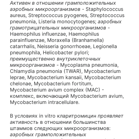
Активен в отношении грамположительных
аэробных микроорганизмов -
Staphylococcus
aureus, Streptococcus pyogenes, Streptococcus
pneumonia, Listeria monocytogenes;
аэробных
грамотрицательных микроорганизмов -
Haemophilus influenzae, Haemophilus
parainfluenzae, Moraxella (Branhamella)
catarrhalis, Neisseria gonorrhoeae, Legionella
pneumophila, Helicobacter pylori;
преимущественно внутриклеточных
микроорганизмов -
Mycoplasma pneumonia,
Chlamydia pneumonia (TWAR), Mycobacterium
leprae, Mycobacterium kansaii, Mycobacterium
chelonae, Mycobacterium fortitum,
Mycobacterium avium complex (MAC) -
комплекс, включающий Mycobacterium avium,
Mycobacterium intracellulare.
В условиях in vitro кларитромицин
проявляет
активность
в отношении большинства
штаммов следующих микроорганизмов:
аэробных грамположительных