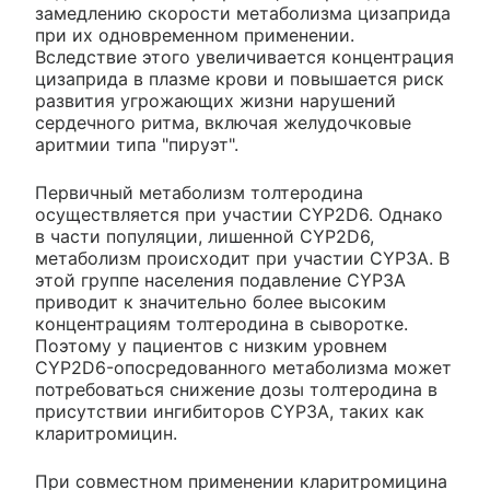
замедлению скорости метаболизма цизаприда
при их одновременном применении.
Вследствие этого увеличивается концентрация
цизаприда в плазме крови и повышается риск
развития угрожающих жизни нарушений
сердечного ритма, включая желудочковые
аритмии типа "пируэт".
Первичный метаболизм толтеродина
осуществляется при участии CYP2D6. Однако
в части популяции, лишенной CYP2D6,
метаболизм происходит при участии CYP3A. В
этой группе населения подавление CYP3A
приводит к значительно более высоким
концентрациям толтеродина в сыворотке.
Поэтому у пациентов с низким уровнем
CYP2D6-опосредованного метаболизма может
потребоваться снижение дозы толтеродина в
присутствии ингибиторов CYP3A, таких как
кларитромицин.
При совместном применении кларитромицина