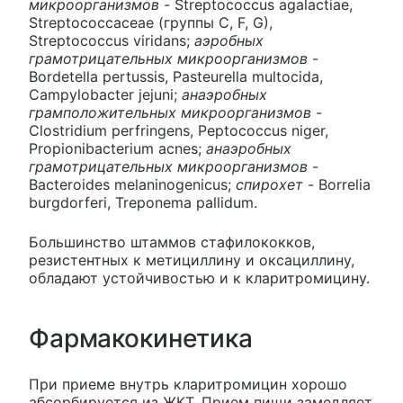
микроорганизмов -
Streptococcus agalactiae,
Streptococcaceae (группы C, F, G),
Streptococcus viridans;
аэробных
грамотрицательных микроорганизмов
-
Bordetella pertussis, Pasteurella multocida,
Campylobacter jejuni;
анаэробных
грамположительных микроорганизмов
-
Clostridium perfringens, Peptococcus niger,
Propionibacterium acnes;
анаэробных
грамотрицательных микроорганизмов
-
Bacteroides melaninogenicus;
спирохет
- Borrelia
burgdorferi, Treponema pallidum.
Большинство штаммов стафилококков,
резистентных к метициллину и оксациллину,
обладают устойчивостью и к кларитромицину.
Фармакокинетика
При приеме внутрь кларитромицин хорошо
абсорбируется из ЖКТ. Прием пищи замедляет