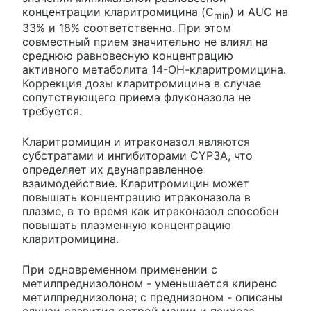
концентрации кларитромицина (C
) и AUC на
min
33% и 18% соответственно. При этом
совместный прием значительно не влиял на
среднюю равновесную концентрацию
активного метаболита 14-ОН-кларитромицина.
Коррекция дозы кларитромицина в случае
сопутствующего приема флуконазола не
требуется.
Кларитромицин и итраконазол являются
субстратами и ингибиторами CYP3A, что
определяет их двунаправленное
взаимодействие. Кларитромицин может
повышать концентрацию итраконазола в
плазме, в то время как итраконазол способен
повышать плазменную концентрацию
кларитромицина.
При одновременном применении с
метилпреднизолоном - уменьшается клиренс
метилпреднизолона; с преднизоном - описаны