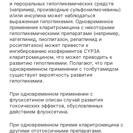
и пероральных гипогликемических средств
(например, производные сульфонилмочевины)
и/или инсулина может наблюдаться
выраженная гипогликемия. Одновременное
применение кларитромицина с некоторыми
гипогликемическими препаратами (например,
натеглинид, пиоглитазон, репаглинид и
росиглитазон) может привести к
ингибированию изоферментов CYP3A
кларитромицином, что может приводить к
развитию гипогликемии. Полагают, что при
одновременном применении с толбутамидом
существует вероятность развития
гипогликемии.
При одновременном применении с
флуоксетином описан случай развития
токсических эффектов, обусловленных
действием флуоксетина.
При одновременном приеме кларитромицина с
другими ототоксичными препаратами,