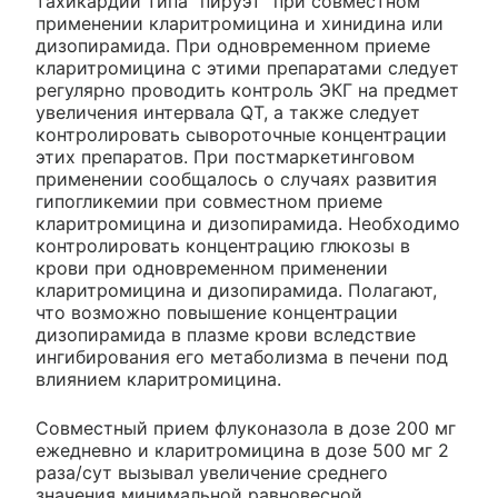
тахикардии типа "пируэт" при совместном
применении кларитромицина и хинидина или
дизопирамида. При одновременном приеме
кларитромицина с этими препаратами следует
регулярно проводить контроль ЭКГ на предмет
увеличения интервала QT, а также следует
контролировать сывороточные концентрации
этих препаратов. При постмаркетинговом
применении сообщалось о случаях развития
гипогликемии при совместном приеме
кларитромицина и дизопирамида. Необходимо
контролировать концентрацию глюкозы в
крови при одновременном применении
кларитромицина и дизопирамида. Полагают,
что возможно повышение концентрации
дизопирамида в плазме крови вследствие
ингибирования его метаболизма в печени под
влиянием кларитромицина.
Совместный прием флуконазола в дозе 200 мг
ежедневно и кларитромицина в дозе 500 мг 2
раза/сут вызывал увеличение среднего
значения минимальной равновесной