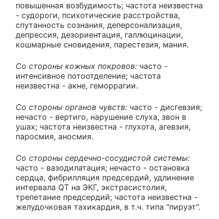
повышенная возбудимость; частота неизвестна
- судороги, психотические расстройства,
спутанность сознания, деперсонализация,
депрессия, дезориентация, галлюцинации,
кошмарные сновидения, парестезия, мания.
Со стороны кожных покровов:
часто -
интенсивное потоотделение; частота
неизвестна - акне, геморрагии.
Со стороны органов чувств:
часто - дисгевзия;
нечасто - вертиго, нарушение слуха, звон в
ушах; частота неизвестна - глухота, агевзия,
паросмия, аносмия.
Со стороны сердечно-сосудистой системы:
часто - вазодилатация; нечасто - остановка
сердца, фибрилляция предсердий, удлинение
интервала QT на ЭКГ, экстрасистолия,
трепетание предсердий; частота неизвестна -
желудочковая тахикардия, в т.ч. типа "пируэт".