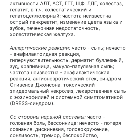
активности АЛТ, ACT, ГГТ, ЩФ, ЛДГ, холестаз,
гепатит, в т.ч. холестатический и
гепатоцеллюлярный; частота неизвестна -
острый панкреатит, изменение цвета языка и
зубов, печеночная недостаточность,
холестатическая желтуха.
Аллергические реакции:
часто - сыпь; нечасто
- анафилактоидная реакция,
гиперчувствительность, дерматит буллезный,
зуд, крапивница, макуло-папулезная сыпь;
частота неизвестна - анафилактическая
реакция, ангионевротический отек, синдром
Стивенса-Джонсона, токсический
эпидермальный некролиз, лекарственная сыпь
с эозинофилией и системной симптоматикой
(DRESS-синдром).
Со стороны нервной системы:
часто -
головная боль, бессонница; нечасто - потеря
сознания, дискинезия, головокружение,
сонливость, тремор, беспокойство,