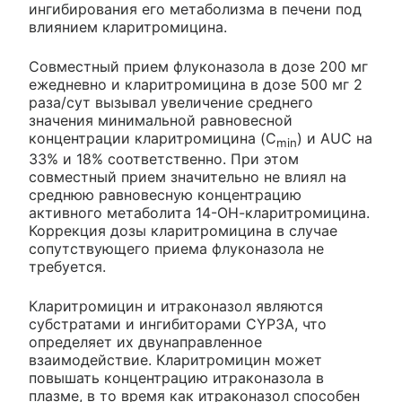
ингибирования его метаболизма в печени под
влиянием кларитромицина.
Совместный прием флуконазола в дозе 200 мг
ежедневно и кларитромицина в дозе 500 мг 2
раза/сут вызывал увеличение среднего
значения минимальной равновесной
концентрации кларитромицина (C
) и AUC на
min
33% и 18% соответственно. При этом
совместный прием значительно не влиял на
среднюю равновесную концентрацию
активного метаболита 14-ОН-кларитромицина.
Коррекция дозы кларитромицина в случае
сопутствующего приема флуконазола не
требуется.
Кларитромицин и итраконазол являются
субстратами и ингибиторами CYP3A, что
определяет их двунаправленное
взаимодействие. Кларитромицин может
повышать концентрацию итраконазола в
плазме, в то время как итраконазол способен