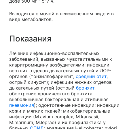
дозе 500 мг - 5-7 ч.
Выводится с мочой в неизмененном виде и в
виде метаболитов.
Показания
Лечение инфекционно-воспалительных
заболеваний, вызванных чувствительными к
кларитромицину возбудителями: инфекции
верхних отделов дыхательных путей и ЛОР-
органов (тонзиллофарингит,
средний отит
,
острый синусит); инфекции нижних отделов
дыхательных путей (острый
бронхит
,
обострение хронического бронхита,
внебольничная бактериальная и атипичная
пневмония
); одонтогенные инфекции; инфекции
кожи и мягких тканей; микобактериальные
инфекции (M.avium complex, M.kansasii,
M.marinum, M.leprae) и их профилактика у
больных
СПИД
; эрадикация Helicobacter pylori