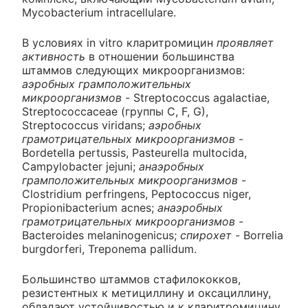
Mycobacterium intracellulare.
В условиях in vitro кларитромицин
проявляет
активность
в отношении большинства
штаммов следующих микроорганизмов:
аэробных грамположительных
микроорганизмов -
Streptococcus agalactiae,
Streptococcaceae (группы C, F, G),
Streptococcus viridans;
аэробных
грамотрицательных микроорганизмов
-
Bordetella pertussis, Pasteurella multocida,
Campylobacter jejuni;
анаэробных
грамположительных микроорганизмов
-
Clostridium perfringens, Peptococcus niger,
Propionibacterium acnes;
анаэробных
грамотрицательных микроорганизмов
-
Bacteroides melaninogenicus;
спирохет
- Borrelia
burgdorferi, Treponema pallidum.
Большинство штаммов стафилококков,
резистентных к метициллину и оксациллину,
обладают устойчивостью и к кларитромицину.