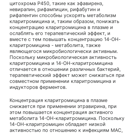
цитохрома Р450, такие как эфавиренз,
невирапин, рифампицин, рифабутин и
рифапентин способны ускорять метаболизм
кларитромицина и, таким образом, понижать
концентрацию кларитромицина в плазме и
ослаблять его терапевтический эффект, и
вместе с тем повышать концентрацию 14-ОН-
кларитромицина - метаболита, также
являющегося микробиологически активным.
Поскольку микробиологическая активность
кларитромицина и 14-ОН-кларитромицина
отличается в отношении различных бактерий,
терапевтический эффект может снижаться при
совместном применении кларитромицина и
индукторов ферментов.
Концентрация кларитромицина в плазме
снижается при применении этравирина, при
этом повышается концентрация активного
метаболита 14-ОН-кларитромицина. Поскольку
14-ОН-кларитромицин обладает низкой
активностью по отношению к инфекциям MAC,