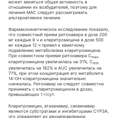
может меняться общая активность в
отношении их возбудителей, поэтому для
лечения MAC следует рассматривать
альтернативное лечение.
Фармакокинетическое исследование показало,
что совместный прием ритонавира в дозе 200
мг каждые 8 ч и кларитромицина в дозе 500
мг каждые 12 ч привел к заметному
подавлению метаболизма кларитромицина.
При совместном приеме ритонавира C
max
кларитромицина увеличилась на 31%, C
min
увеличилась на 182% и AUC увеличилась на
77%, при этом концентрация его метаболита
14-ОН-кларитромицина значительно
снижалась. Ритонавир не следует совместно
принимать с кларитромицином в дозах,
превышающих 1 г/сут.
Кларитромицин, атазанавир, саквинавир
являются субстратами и ингибиторами CYP3A,
что определяет их двунаправленное