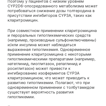
Поэтому у пациентов с низким уровнем
CYP2D6-опосредованного метаболизма может
потребоваться снижение дозы толтеродина в
присутствии ингибиторов CYP3A, таких как
кларитромицин.
При совместном применении кларитромицина
и пероральных гипогликемических средств
(например, производные сульфонилмочевины)
и/или инсулина может наблюдаться
выраженная гипогликемия. Одновременное
применение кларитромицина с некоторыми
гипогликемическими препаратами (например,
натеглинид, пиоглитазон, репаглинид и
росиглитазон) может привести к
ингибированию изоферментов CYP3A
кларитромицином, что может приводить к
развитию гипогликемии. Полагают, что при
одновременном применении с толбутамидом
существует вероятность развития
гипогликемии.