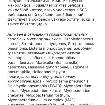
Полусинтетический антибиотик группы
макролидов. Подавляет синтез белков в
микробной клетке, взаимодействуя с 50S
рибосомальной субъединицей бактерий.
Действует в основном бактериостатически, а
также бактерицидно.
Активен в отношении грамположительных
аэробных микроорганизмов -
Staphylococcus
aureus, Streptococcus pyogenes, Streptococcus
pneumonia, Listeria monocytogenes;
аэробных
грамотрицательных микроорганизмов -
Haemophilus influenzae, Haemophilus
parainfluenzae, Moraxella (Branhamella)
catarrhalis, Neisseria gonorrhoeae, Legionella
pneumophila, Helicobacter pylori;
преимущественно внутриклеточных
микроорганизмов -
Mycoplasma pneumonia,
Chlamydia pneumonia (TWAR), Mycobacterium
leprae, Mycobacterium kansaii, Mycobacterium
chelonae, Mycobacterium fortitum,
Mycobacterium avium complex (MAC) -
комплекс, включающий Mycobacterium avium,