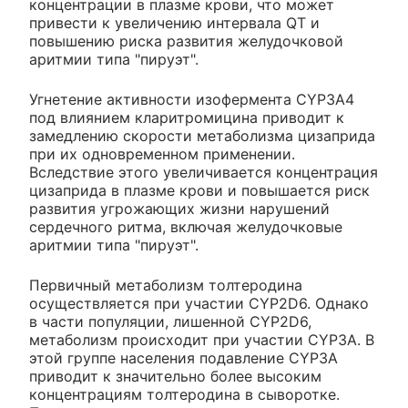
концентрации в плазме крови, что может
привести к увеличению интервала QT и
повышению риска развития желудочковой
аритмии типа "пируэт".
Угнетение активности изофермента CYP3A4
под влиянием кларитромицина приводит к
замедлению скорости метаболизма цизаприда
при их одновременном применении.
Вследствие этого увеличивается концентрация
цизаприда в плазме крови и повышается риск
развития угрожающих жизни нарушений
сердечного ритма, включая желудочковые
аритмии типа "пируэт".
Первичный метаболизм толтеродина
осуществляется при участии CYP2D6. Однако
в части популяции, лишенной CYP2D6,
метаболизм происходит при участии CYP3A. В
этой группе населения подавление CYP3A
приводит к значительно более высоким
концентрациям толтеродина в сыворотке.