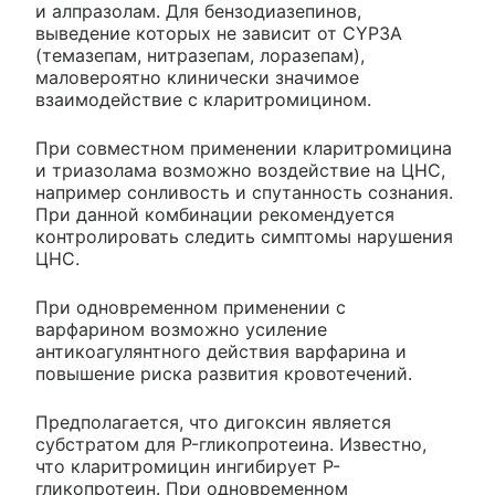
и алпразолам. Для бензодиазепинов,
выведение которых не зависит от CYP3A
(темазепам, нитразепам, лоразепам),
маловероятно клинически значимое
взаимодействие с кларитромицином.
При совместном применении кларитромицина
и триазолама возможно воздействие на ЦНС,
например сонливость и спутанность сознания.
При данной комбинации рекомендуется
контролировать следить симптомы нарушения
ЦНС.
При одновременном применении с
варфарином возможно усиление
антикоагулянтного действия варфарина и
повышение риска развития кровотечений.
Предполагается, что дигоксин является
субстратом для P-гликопротеина. Известно,
что кларитромицин ингибирует P-
гликопротеин. При одновременном