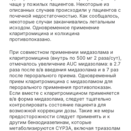
чаще у пожилых пациентов. Некоторые из
описанных случаев происходили у пациентов с
почечной недостаточностью. Как сообщалось,
некоторые случаи заканчивались летальным
исходом. Одновременное применение
кларитромицина и колхицина
противопоказано.
При совместном применении мидазолама и
кларитромицина (внутрь по 500 мг 2 раза/сут),
отмечалось увеличение AUC мидазолама: в 2.7
раза после в/в введения мидазолама и в 7 раз
после перорального приема. Одновременный
прием кларитромицина с мидазоламом для
перорального применения противопоказан.
Если вместе с кларитромицином применяется
в/в форма мидазолама, следует тщательно
контролировать состояние пациента для
возможной коррекции дозы. Такие же меры
предосторожности следует применять и к
другим бензодиазепинам, которые
метаболизируются CYP3A, включая триазолам