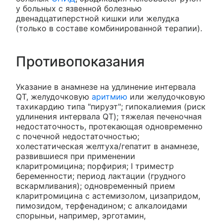
у больных с язвенной болезнью
двенадцатиперстной кишки или желудка
(только в составе комбинированной терапии).
Противопоказания
Указание в анамнезе на удлинение интервала
QT, желудочковую
аритмию
или желудочковую
тахикардию типа "пируэт"; гипокалиемия (риск
удлинения интервала QT); тяжелая печеночная
недостаточность, протекающая одновременно
с почечной недостаточностью;
холестатическая желтуха/гепатит в анамнезе,
развившиеся при применении
кларитромицина; порфирия; I триместр
беременности; период лактации (грудного
вскармливания); одновременный прием
кларитромицина с астемизолом, цизапридом,
пимозидом, терфенадином; с алкалоидами
спорыньи, например, эрготамин,