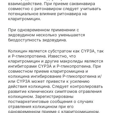
взаимодействие. При приеме саквинавира
совместно с ритонавиром следует учитывать
потенциальное влияние ритонавира на
кларитромицин.
При одновременном применении с
зидовудином несколько уменьшается
биодоступность зидовудина.
Колхицин является субстратом как CYP3A, так
и Р-гликопротеина. Известно, что
кларитромицин и другие макролиды являются
ингибиторами CYP3A и Р-гликопротеина. При
совместном приеме кларитромицина и
колхицина ингибирование P-гликопротеина и/
или CYP3A может привести к усилению
действия колхицина. Следует контролировать
развитие клинических симптомов отравления
колхицином. Зарегистрированы
постмаркетинговые сообщения о случаях
отравления колхицином при его
одновременном приеме с кларитромицином,