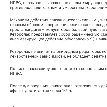
НПВС, оказывает выраженное анальгезирующее д
противовоспалительным и умеренным жаропони
Механизм действия связан с неселективным угне
главным образом в периферических тканях, след
простагландины – модуляторов болевой чувствите
Кеторолак представляет собой рацемическую смес
анальгезирующее действие обусловлено S(-)-эна
Кеторолак не влияет на опиоидные рецепторы, не
лекарственной зависимости, не обладает седати
По силе анальгезирующего эффекта сопоставим с
НПВС.
После в/м введения начало анальгезирующего дей
эффект достигается через 1-2 ч.