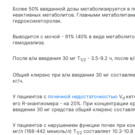
Более 50% введенной дозы метаболизируется в п
неактивных метаболитов. Главными метаболитам
гидроксикеторолак.
Выводится с мочой - 91% (40% в виде метаболитов
гемодиализа.
После в/м введения 30 мг T
- 3.5-9.2 ч, после в
1/2
Общий клиренс при в/м введении 30 мг составляет 
кг/ч.
У пациентов с
почечной недостаточностью
V
кет
d
его R-энантиомера - на 20%. При концентрации кр
введении 30 мг средства общий клиренс составляе
У пациентов с нарушением функции почек при кон
мг/л (168-442 мкмоль/л) T
составляет 10.3-10.8
1/2