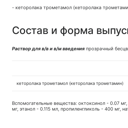
- кеторолака трометамол (кеторолака трометамин
Состав и форма выпус
Раствор для в/в и в/м введения
прозрачный бесцв
кеторолака трометамол (кеторолака трометамин)
Вспомогательные вещества: октоксинол - 0.07 мг, 
мг, этанол - 0.115 мл, пропиленгликоль - 400 мг, на