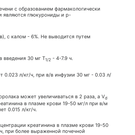
ечени с образованием фармакологически
и являются глюкурониды и p-
), с калом - 6%. Не выводится путем
/в введения 30 мг T
- 4-7.9 ч.
1/2
0.023 л/кг/ч, при в/в инфузии 30 мг - 0.03 л/
оролака может увеличиваться в 2 раза, а V
d
еатинина в плазме крови 19-50 мг/л при в/м
т 0.015 л/кг/ч.
центрации креатинина в плазме крови 19-50
 ч, при более выраженной почечной