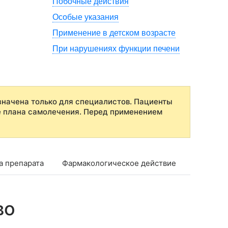
Побочные действия
Особые указания
Применение в детском возрасте
При нарушениях функции печени
начена только для специалистов. Пациенты
е плана самолечения. Перед применением
а препарата
Фармакологическое действие
Фармако
во