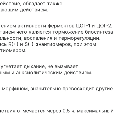
ействие, обладает также
жающим действием.
тением активности ферментов ЦОГ-1 и ЦОГ-2,
ствием чего является торможение биосинтеза
льности, воспаления и терморегуляции.
ь R(+) и S(-)-энантиомеров, при этом
нтиомером.
 угнетает дыхание, не вызывает
вным и анксиолитическим действием.
 морфином, значительно превосходит другие
ствия отмечается через 0.5 ч, максимальный