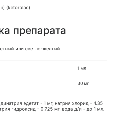
) (ketorolac)
ка препарата
етный или светло-желтый.
1 мл
30 мг
динатрия эдетат - 1 мг, натрия хлорид - 4.35
трия гидроксид - 0.725 мг, вода д/и - до 1 мл.