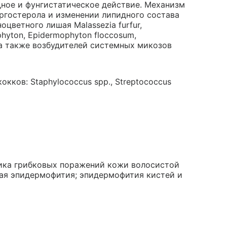
ное и фунгистатическое действие. Механизм
эргостерола и изменении липидного состава
цветного лишая Malassezia furfur,
hyton, Epidermophyton floccosum,
 а также возбудителей системных микозов
кков: Staphylococcus spp., Streptococcus
тика грибковых поражений кожи волосистой
вая эпидермофития; эпидермофития кистей и