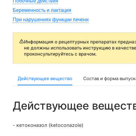
Побочные действия
Беременность и лактация
При нарушениях функции печени
Информация о рецептурных препаратах предназ
не должны использовать инструкцию в качеств
проконсультируйтесь с врачом.
Действующее вещество
Состав и форма выпуск
Действующее вещест
- кетоконазол (ketoconazole)