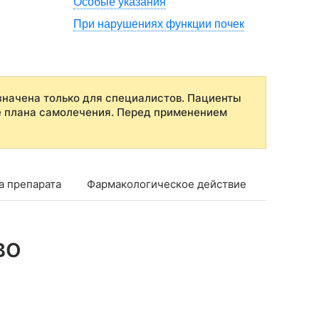
Особые указания
При нарушениях функции почек
начена только для специалистов. Пациенты
е плана самолечения. Перед применением
а препарата
Фармакологическое действие
Показан
во