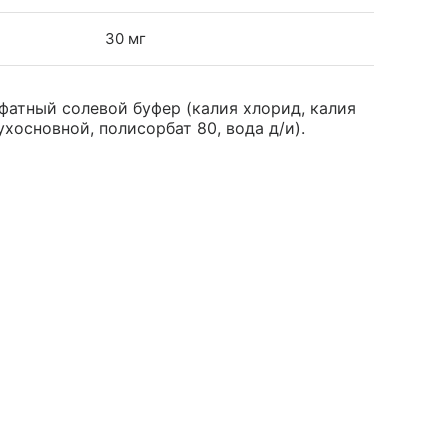
30 мг
фатный солевой буфер (калия хлорид, калия
хосновной, полисорбат 80, вода д/и).