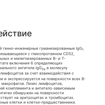
ействие
й генно-инженерные гуманизированные IgG
1
связывающиеся с гликопротеином CD52,
ьных и малигнизированных В- и Т-
ьтате включения 6 определяющих
ального антитела IgG
в молекулу
2a
 лимфоцитов за счет взаимодействия с
и и экспрессируется на поверхности всех В-
и макрофагов. Лизис лимфоцитов,
ией комплемента и антитело-зависимым
нтиген обнаружен на поверхности
тствует на эритроцитах и тромбоцитах.
ные клетки и клетки-предшественники.