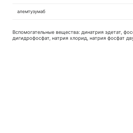
алемтузумаб
Вспомогательные вещества: динатрия эдетат, фос
дигидрофосфат, натрия хлорид, натрия фосфат дву