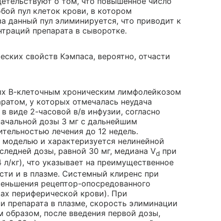
детельствуют о том, что повышенное число
бой пул клеток крови, в котором
а данный пул элиминируется, что приводит к
траций препарата в сыворотке.
ских свойств Кэмпаса, вероятно, отчасти
ых В-клеточным хроническим лимфолейкозом
аратом, у которых отмечалась неудача
в виде 2-часовой в/в инфузии, согласно
ачальной дозы 3 мг с дальнейшим
ительностью лечения до 12 недель.
 моделью и характеризуется нелинейной
следней дозы, равной 30 мг, медиана V
при
d
4 л/кг), что указывает на преимущественное
сти и в плазме. Системный клиренс при
меньшения рецептор-опосредованного
ках периферической крови). При
 препарата в плазме, скорость элиминации
м образом, после введения первой дозы,