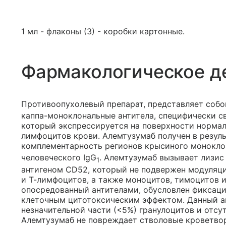
1 мл - флаконы (3) - коробки картонные.
Фармакологическое д
Противоопухолевый препарат, представляет собо
каппа-моноклональные антитела, специфически 
который экспрессируется на поверхности нормал
лимфоцитов крови. Алемтузумаб получен в резул
комплементарность регионов крысиного моноклон
человеческого IgG
. Алемтузумаб вызывает лизис
1
антигеном CD52, который не подвержен модуляци
и Т-лимфоцитов, а также моноцитов, тимоцитов 
опосредованный антителами, обусловлен фиксац
клеточным цитотоксическим эффектом. Данный а
незначительной части (<5%) гранулоцитов и отсу
Алемтузумаб не повреждает стволовые кроветвор