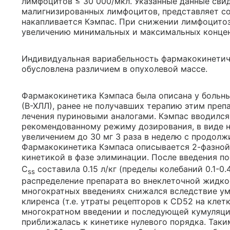
лимфоцитов ≤ 30 000/мкл. Указанные данные сви
малигнизированных лимфоцитов, представляет со
накапливается Кэмпас. При снижении лимфоцитоз
увеличению минимальных и максимальных концен
Индивидуальная вариабельность фармакокинетиче
обусловлена различием в опухолевой массе.
Фармакокинетика Кэмпаса была описана у больн
(В-ХЛЛ), ранее не получавших терапию этим преп
лечения пуриновыми аналогами. Кэмпас вводился 
рекомендованному режиму дозирования, в виде н
увеличением до 30 мг 3 раза в неделю с продолж
Фармакокинетика Кэмпаса описывается 2-фазной
кинетикой в фазе элиминации. После введения по
C
составила 0.15 л/кг (пределы колебаний 0.1-0.
ss
распределение препарата во внеклеточной жидко
многократных введениях снижался вследствие у
клиренса (т.е. утраты рецепторов к CD52 на клет
многократном введении и последующей кумуляции
приближалась к кинетике нулевого порядка. Таки