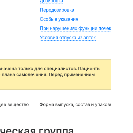
Дозировка
Передозировка
Особые указания
При нарушениях функции почек
Условия отпуска из аптек
начена только для специалистов. Пациенты
е плана самолечения. Перед применением
ее вещество
Форма выпуска, состав и упаковка
Фар
ческая группа