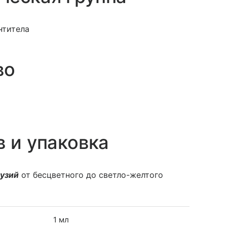
нтитела
во
в и упаковка
фузий
от бесцветного до светло-желтого
1 мл