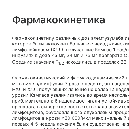
Фармакокинетика
Фармакокинетику различных доз алемтузумаба из
которое были включены больные с неходжкински
лимфолейкозом (ХЛЛ), получавшие Кэмпас 1 раз/не
инфузиях в дозе 7.5 мг, 24 мг и 75 мг препарата C
Средние значения Т
находились в пределах 23-
1/2
Фармакокинетический и фармакодинамический пр
мг в виде в/в инфузии 3 раза в неделю, был оце
НХЛ и ХЛЛ, получавших лечение не более 12 неде
уровни Кэмпаса увеличивались во время нескольк
приблизительно к 6 неделе достигали устойчивых
препарата в сыворотке соответствовало значит
лимфоцитоза, обусловленного опухолевым проце
лимфоцитов в крови ≥30 000/мкл максимальный 
первых 4-5 недель лечения были существенно ни