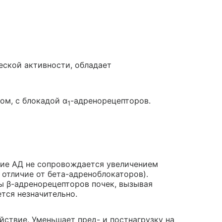
ской активности, обладает
ом, с блокадой α
-адренорецепторов.
1
ие АД не сопровождается увеличением
отличие от бета-адреноблокаторов).
ы β-адренорецепторов почек, вызывая
тся незначительно.
йствие. Уменьшает пред- и постнагрузку на