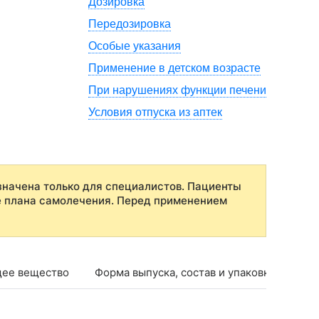
Дозировка
Передозировка
Особые указания
Применение в детском возрасте
При нарушениях функции печени
Условия отпуска из аптек
начена только для специалистов. Пациенты
е плана самолечения. Перед применением
ее вещество
Форма выпуска, состав и упаковка
Фар