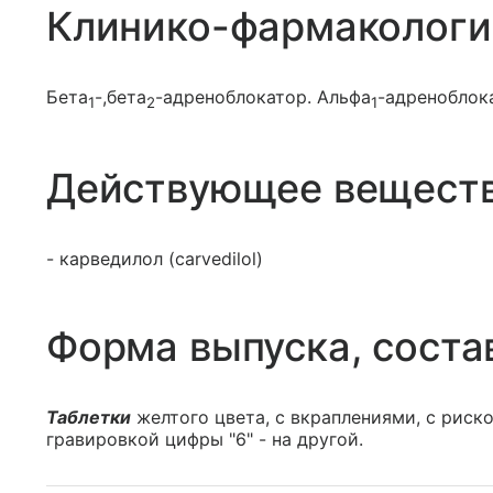
Клинико-фармакологи
Бета
-,бета
-адреноблокатор. Альфа
-адреноблок
1
2
1
Действующее вещест
- карведилол (carvedilol)
Форма выпуска, соста
Таблетки
желтого цвета, с вкраплениями, с риско
гравировкой цифры "6" - на другой.