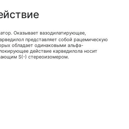
ействие
атор. Оказывает вазодилатирующее,
Карведилол представляет собой рацемическую
торых обладает одинаковыми альфа-
локирующее действие карведилола носит
щающим S(-) стереоизомером.