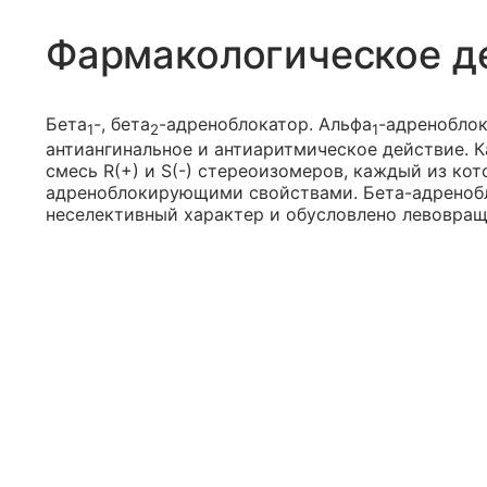
Фармакологическое д
Бета
-, бета
-адреноблокатор. Альфа
-адреноблок
1
2
1
антиангинальное и антиаритмическое действие. 
смесь R(+) и S(-) стереоизомеров, каждый из ко
адреноблокирующими свойствами. Бета-адреноб
неселективный характер и обусловлено левовра