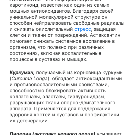
каротиноид, известен как один из самых
мощных антиоксидантов. Благодаря своей
уникальной молекулярной структуре он
способен нейтрализовать свободные радикалы
и снижать окислительный
стресс
, защищая
клетки и ткани от повреждений. Астаксантин
помогает снижать системное воспаление в
организме, что полезно при различных
состояниях, включая воспалительные
процессы в суставах и мышцах.
Куркумин,
получаемый из корневища куркумы
(
Curcuma Longa
), обладает антиоксидантными
и противовоспалительными свойствами,
способностью блокировать активность
коллагеназы, эластазы, гиалуронидазы,
разрушающих ткани опорно-двигательного
аппарата. Применяется для поддержания
здоровья костей и суставов и профилактики
их дегенерации.
Пиперин (экстракт черного перца)
усиливает