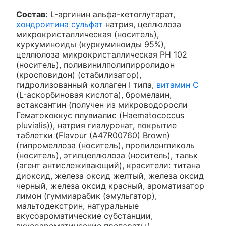
Состав:
L-аргинин альфа-кетоглутарат,
хондроитина сульфат
натрия, целлюлоза
микрокристаллическая (носитель),
куркуминоиды (куркуминоиды 95%),
целлюлоза микрокристаллическая PH 102
(носитель), поливинилполипирролидон
(кросповидон) (стабилизатор),
гидролизованный коллаген I типа,
витамин C
(L-аскорбиновая кислота), бромелаин,
астаксантин (получен из микроводоросли
Гематококкус плувиалис (Haematococcus
pluvialis)), натрия гиалуронат, покрытие
таблетки (Flavour (A47R00760) Brown)
(гипромеллоза (носитель), пропиленгликоль
(носитель), этилцеллюлоза (носитель), тальк
(агент антислеживающий), красители: титана
диоксид, железа оксид желтый, железа оксид
черный, железа оксид красный, ароматизатор
лимон (гуммиарабик (эмульгатор),
мальтодекстрин, натуральные
вкусоароматические субстанции,