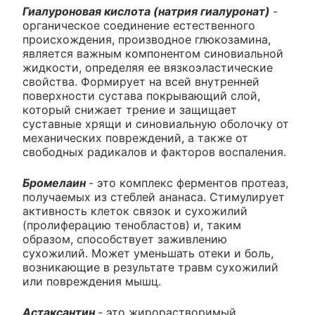
Гиалуроновая кислота (натрия гиалуронат)
-
органическое соединение естественного
происхождения, производное глюкозамина,
является важным компонентом синовиальной
жидкости, определяя ее вязкоэластические
свойства. Формирует на всей внутренней
поверхности сустава покрывающий слой,
который снижает трение и защищает
суставные хрящи и синовиальную оболочку от
механических повреждений, а также от
свободных радикалов и факторов воспаления.
Бромелаин
- это комплекс ферментов протеаз,
получаемых из стеблей ананаса. Стимулирует
активность клеток связок и сухожилий
(пролиферацию тенобластов) и, таким
образом, способствует заживлению
сухожилий. Может уменьшать отеки и боль,
возникающие в результате травм сухожилий
или повреждения мышц.
Астаксантин
- это жирорастворимый