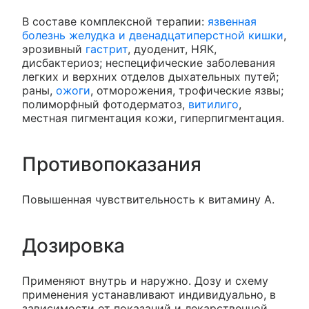
В составе комплексной терапии:
язвенная
болезнь желудка и двенадцатиперстной кишки
,
эрозивный
гастрит
, дуоденит, НЯК,
дисбактериоз; неспецифические заболевания
легких и верхних отделов дыхательных путей;
раны,
ожоги
, отморожения, трофические язвы;
полиморфный фотодерматоз,
витилиго
,
местная пигментация кожи, гиперпигментация.
Противопоказания
Повышенная чувствительность к витамину А.
Дозировка
Применяют внутрь и наружно. Дозу и схему
применения устанавливают индивидуально, в
зависимости от показаний и лекарственной