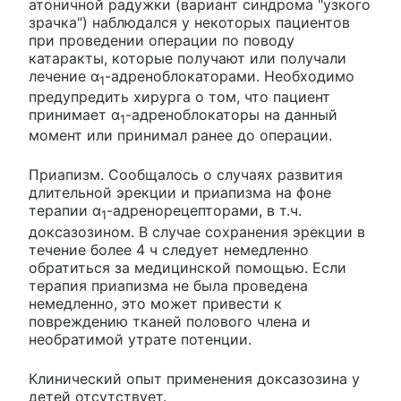
атоничной радужки (вариант синдрома "узкого
зрачка") наблюдался у некоторых пациентов
при проведении операции по поводу
катаракты, которые получают или получали
лечение α
-адреноблокаторами. Необходимо
1
предупредить хирурга о том, что пациент
принимает α
-адреноблокаторы на данный
1
момент или принимал ранее до операции.
Приапизм. Сообщалось о случаях развития
длительной эрекции и приапизма на фоне
терапии α
-адренорецепторами, в т.ч.
1
доксазозином. В случае сохранения эрекции в
течение более 4 ч следует немедленно
обратиться за медицинской помощью. Если
терапия приапизма не была проведена
немедленно, это может привести к
повреждению тканей полового члена и
необратимой утрате потенции.
Клинический опыт применения доксазозина у
детей отсутствует.