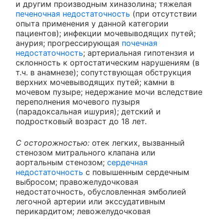
и другим производным хиназолина; тяжелая
печеночная недостаточность
(при отсутствии
опыта применения у данной категории
пациентов); инфекции мочевыводящих путей;
анурия; прогрессирующая
почечная
недостаточность
; артериальная гипотензия и
склонность к ортостатическим нарушениям (в
т.ч. в анамнезе); сопутствующая обструкция
верхних мочевыводящих путей; камни в
мочевом пузыре; недержание мочи вследствие
переполнения мочевого пузыря
(парадоксальная ишурия); детский и
подростковый возраст до 18 лет.
С осторожностью:
отек легких, вызванный
стенозом митрального клапана или
аортальным стенозом;
сердечная
недостаточность
с повышенным сердечным
выбросом; правожелудочковая
недостаточность, обусловленная эмболией
легочной артерии или экссудативным
перикардитом; левожелудочковая