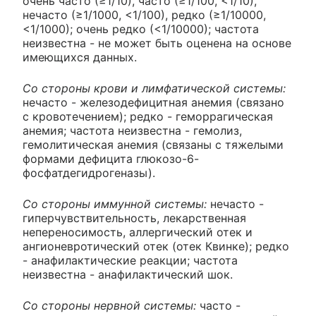
очень часто (≥1/10), часто (≥1/100, <1/10),
нечасто (≥1/1000, <1/100), редко (≥1/10000,
<1/1000); очень редко (<1/10000); частота
неизвестна - не может быть оценена на основе
имеющихся данных.
Со стороны крови и лимфатической системы:
нечасто - железодефицитная анемия (связано
с кровотечением); редко - геморрагическая
анемия; частота неизвестна - гемолиз,
гемолитическая анемия (связаны с тяжелыми
формами дефицита глюкозо-6-
фосфатдегидрогеназы).
Со стороны иммунной системы:
нечасто -
гиперчувствительность, лекарственная
непереносимость, аллергический отек и
ангионевротический отек (отек Квинке); редко
- анафилактические реакции; частота
неизвестна - анафилактический шок.
Со стороны нервной системы:
часто -