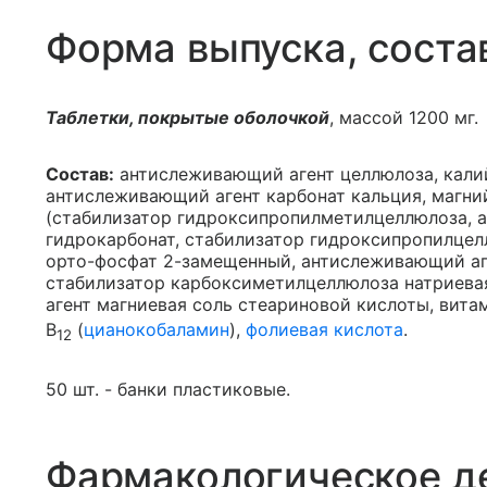
Форма выпуска, соста
Таблетки, покрытые оболочкой
, массой 1200 мг.
Состав:
антислеживающий агент целлюлоза, калий
антислеживающий агент карбонат кальция, магний
(стабилизатор гидроксипропилметилцеллюлоза, 
гидрокарбонат, стабилизатор гидроксипропилцел
орто-фосфат 2-замещенный, антислеживающий аг
стабилизатор карбоксиметилцеллюлоза натриева
агент магниевая соль стеариновой кислоты, вита
B
(
цианокобаламин
),
фолиевая кислота
.
12
50 шт. - банки пластиковые.
Фармакологическое д