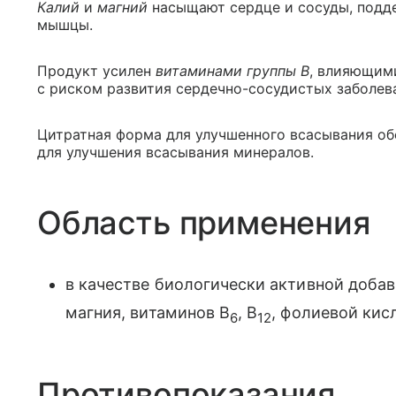
Калий
и
магний
насыщают сердце и сосуды, подд
мышцы.
Продукт усилен
витаминами группы B
, влияющими
с риском развития сердечно-сосудистых заболев
Цитратная форма для улучшенного всасывания о
для улучшения всасывания минералов.
Область применения
в качестве биологически активной добав
магния, витаминов B
, B
, фолиевой кис
6
12
Противопоказания