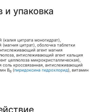
в и упаковка
 (калия цитрата моногидрат),
 (магния цитрат), оболочка таблетки
антислеживающий агент магния
люлоза, антислеживающий агент кальция
ент целлюлоза микрокристаллическая),
я соль кроссвязанная, антислеживающий
мин B
(
пиридоксина гидрохлорид
), витамин
6
ействие