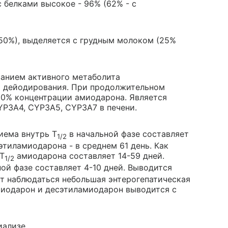
 белками высокое - 96% (62% - с
-50%), выделяется с грудным молоком (25%
ванием активного метаболита
м дейодирования. При продолжительном
80% концентрации амиодарона. Является
P3A4, CYP3A5, CYP3A7 в печени.
иема внутрь T
в начальной фазе составляет
1/2
сэтиламиодарона - в среднем 61 день. Как
T
амиодарона составляет 14-59 дней.
1/2
ой фазе составляет 4-10 дней. Выводится
т наблюдаться небольшая энтерогепатическая
миодарон и десэтиламиодарон выводится с
иализе.