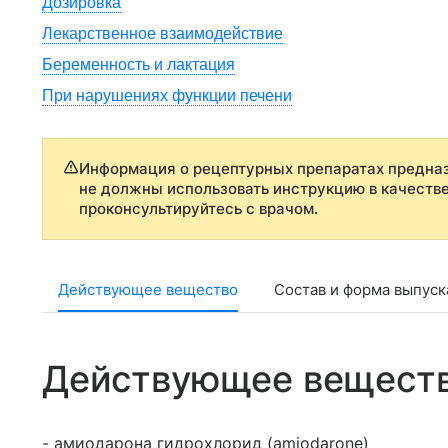
Дозировка
Лекарственное взаимодействие
Беременность и лактация
При нарушениях функции печени
Информация о рецептурных препаратах предназ
не должны использовать инструкцию в качеств
проконсультируйтесь с врачом.
Действующее вещество
Состав и форма выпуск
Действующее вещест
- амиодарона гидрохлорид (amiodarone)