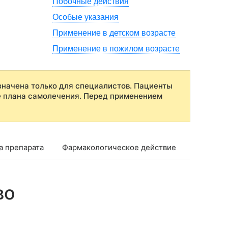
Побочные действия
Особые указания
Применение в детском возрасте
Применение в пожилом возрасте
начена только для специалистов. Пациенты
е плана самолечения. Перед применением
а препарата
Фармакологическое действие
Фармако
во