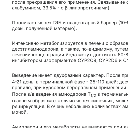
после прекращения его применения. Связывание с
альбумином, 33.5% - с β-липопротеинами).
Проникает через ГЭБ и плацентарный барьер (10
дозы, полученной матерью).
Интенсивно метаболизируется в печени с образо
десэтиламиодарона, а также, по-видимому, путе
лечении концентрации йода могут достигать 60-
ингибитором изоферментов CYP2C9, CYP2D6 и CY
Выведение имеет двухфазный характер. После пр
4-21 день, в терминальной фазе - 25-110 дней; де
правило, при курсовом пероральном применении 
После в/в введения амиодарона T
в терминальн
1/2
главным образом с желчью через кишечник, може
рециркуляция. В очень небольших количествах а
мочой.
Амиодарон и его метаболиты не выводятся при д