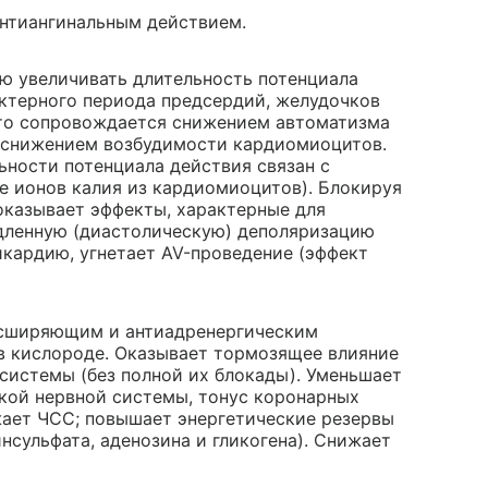
 антиангинальным действием.
ю увеличивать длительность потенциала
ктерного периода предсердий, желудочков
 Это сопровождается снижением автоматизма
, снижением возбудимости кардиомиоцитов.
ьности потенциала действия связан с
е ионов калия из кардиомиоцитов). Блокируя
оказывает эффекты, характерные для
едленную (диастолическую) деполяризацию
икардию, угнетает AV-проведение (эффект
асширяющим и антиадренергическим
в кислороде. Оказывает тормозящее влияние
системы (без полной их блокады). Уменьшает
кой нервной системы, тонус коронарных
жает ЧСС; повышает энергетические резервы
нсульфата, аденозина и гликогена). Снижает