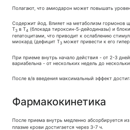
Полагают, что амиодарон может повышать уровен
Содержит йод. Влияет на метаболизм гормонов 
T
в T
(блокада тироксин-5-дейодиназы) и блоки
3
4
гепатоцитами, что приводит к ослаблению стиму
миокард (дефицит T
может привести к его гипе
3
При приеме внутрь начало действия - от 2-3 дней
вариабельна - от нескольких недель до нескольки
После в/в введения максимальный эффект достига
Фармакокинетика
После приема внутрь медленно абсорбируется из
плазме крови достигается через 3-7 ч.