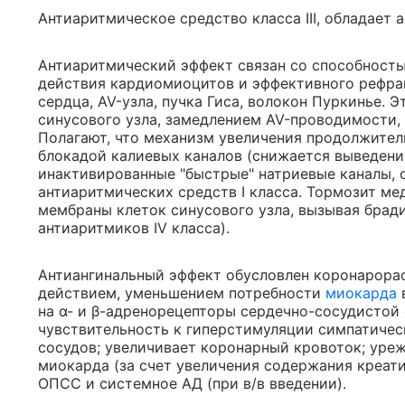
Антиаритмическое средство класса III, обладает
Антиаритмический эффект связан со способность
действия кардиомиоцитов и эффективного рефра
сердца, AV-узла, пучка Гиса, волокон Пуркинье.
синусового узла, замедлением AV-проводимости
Полагают, что механизм увеличения продолжител
блокадой калиевых каналов (снижается выведени
инактивированные "быстрые" натриевые каналы, 
антиаритмических средств I класса. Тормозит м
мембраны клеток синусового узла, вызывая брад
антиаритмиков IV класса).
Антиангинальный эффект обусловлен коронарор
действием, уменьшением потребности
миокарда
на α- и β-адренорецепторы сердечно-сосудистой 
чувствительность к гиперстимуляции симпатичес
сосудов; увеличивает коронарный кровоток; уре
миокарда (за счет увеличения содержания креати
ОПСС и системное АД (при в/в введении).