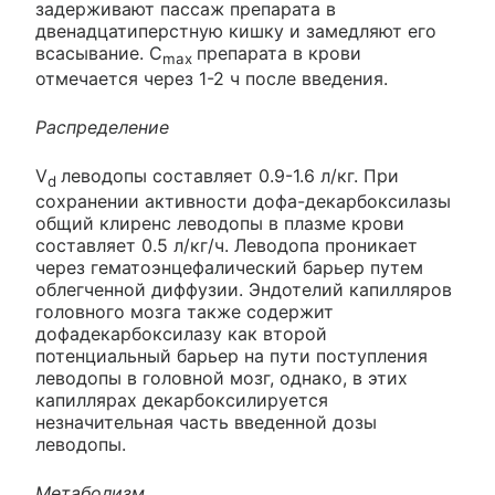
задерживают пассаж препарата в
двенадцатиперстную кишку и замедляют его
всасывание. C
препарата в крови
max
отмечается через 1-2 ч после введения.
Распределение
V
леводопы составляет 0.9-1.6 л/кг. При
d
сохранении активности дофа-декарбоксилазы
общий клиренс леводопы в плазме крови
составляет 0.5 л/кг/ч. Леводопа проникает
через гематоэнцефалический барьер путем
облегченной диффузии. Эндотелий капилляров
головного мозга также содержит
дофадекарбоксилазу как второй
потенциальный барьер на пути поступления
леводопы в головной мозг, однако, в этих
капиллярах декарбоксилируется
незначительная часть введенной дозы
леводопы.
Метаболизм