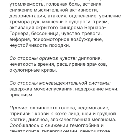
утомляемость, головная боль, астения,
снижение мыслительной активности,
дезориентация, атаксия, оцепенение, усиление
тремора рук, мышечные судороги, тризм,
активация скрытого синдрома Бернара-
Горнера, бессонница, чувство тревоги,
эйфория, психомоторное возбуждение,
неустойчивость походки.
Со стороны органов чувств:
диплопия,
нечеткость зрения, расширение зрачков,
окулогирные кризы.
Со стороны мочевыделительной системы:
задержка мочеиспускания, недержание мочи,
приапизм.
Прочие:
охриплость голоса, недомогание,
"приливы" крови к коже лица, шеи и грудной
клетки, диспноэ, злокачественная меланома.
Сообщалось о снижении гемоглобина и
гематокрита, гипергликемии, лейкоцитозе,