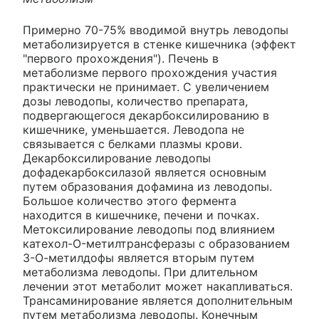
Примерно 70-75% вводимой внутрь леводопы
метаболизируется в стенке кишечника (эффект
"первого прохождения"). Печень в
метаболизме первого прохождения участия
практически не принимает. С увеличением
дозы леводопы, количество препарата,
подвергающегося декарбоксилированию в
кишечнике, уменьшается. Леводопа не
связывается с белками плазмы крови.
Декарбоксилирование леводопы
дофадекарбоксилазой является основным
путем образования дофамина из леводопы.
Большое количество этого фермента
находится в кишечнике, печени и почках.
Метоксилирование леводопы под влиянием
катехол-O-метилтрансферазы с образованием
3-О-метилдофы является вторым путем
метаболизма леводопы. При длительном
лечении этот метаболит может накапливаться.
Трансаминирование является дополнительным
путем метаболизма леводопы. Конечным