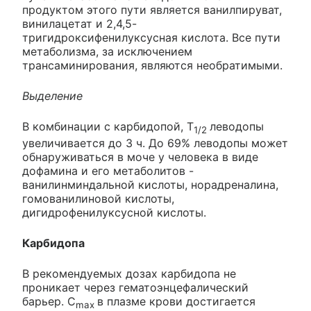
продуктом этого пути является ванилпируват,
винилацетат и 2,4,5-
тригидроксифенилуксусная кислота. Все пути
метаболизма, за исключением
трансаминирования, являются необратимыми.
Выделение
В комбинации с карбидопой, T
леводопы
1/2
увеличивается до 3 ч. До 69% леводопы может
обнаруживаться в моче у человека в виде
дофамина и его метаболитов -
ванилинминдальной кислоты, норадреналина,
гомованилиновой кислоты,
дигидрофенилуксусной кислоты.
Карбидопа
В рекомендуемых дозах карбидопа не
проникает через гематоэнцефалический
барьер. C
в плазме крови достигается
max