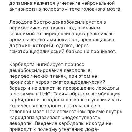
допамина является угнетение нейрональной
активности в полосатом теле головного мозга.
Леводопа быстро декарбоксилируется в
периферических тканях под влиянием
зависимой от пиридоксина декарбоксилазы
ароматических аминокислот, превращаясь в
дофамин, который, однако, через
гематоэнцефалический барьер не проникает.
Карбидопа ингибирует процесс
декарбоксилирования леводопы в
периферических тканях, при этом не
проникает через гематоэнцефалический
барьер и не влияет на превращение леводопы
в дофамин в ЦНС. Таким образом, комбинация
карбидопы и леводопы позволяет увеличивать
количество леводопы, поступающее в
головной мозг. При совместном приеме внутрь
карбидопа удваивает биодоступность
леводопы. Введение карбидопы никогда не
приводит к полному угнетению дофа-