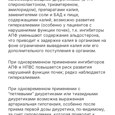
спиронолактоном, триамтереном,
амилоридом), препаратами калия,
заменителями соли и БАД к пище,
содержащими калий, возможно развитие
гиперкалиемии (особенно у пациентов с
нарушениями функции почек), т.к. ингибиторы
АПФ уменьшают содержание альдостерона,
что приводит к задержке калия в организме на
фоне ограничения выведения калия или его
дополнительного поступления в организм.
При одновременном применении ингибиторов
АПФ и НПВС повышается риск развития
нарушений функции почек; редко наблюдается
гиперкалиемия.
При одновременном применении с
"петлевыми" диуретиками или тиазидными
диуретиками возможна выраженная
артериальная гипотензия, особенно после
приема первой дозы диуретика, по-видимому,
за счет гиповолемии, которая приводит к