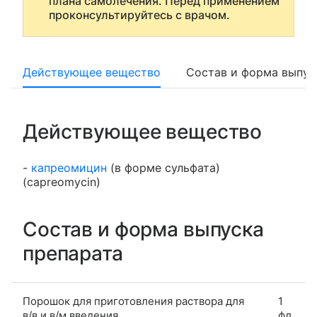
плана самолечения. Перед применением
проконсультируйтесь с врачом.
Действующее вещество
Состав и форма выпус
Действующее вещество
-
капреомицин
(в форме сульфата)
(capreomycin)
Состав и форма выпуска
препарата
Порошок для приготовления раствора для
1
в/в и в/м введения
фл.