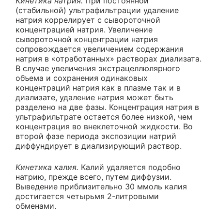
Кинетика натрия.
При постоянной
(стабильной) ультрафильтрации удаление
натрия коррелирует с сывороточной
концентрацией натрия. Увеличение
сывороточной концентрации натрия
сопровождается увеличением содержания
натрия в «отработанных» растворах диализата.
В случае увеличения экстрацеллюлярного
объема и сохранения одинаковых
концентраций натрия как в плазме так и в
диализате, удаление натрия может быть
разделено на две фазы. Концентрация натрия в
ультрафильтрате остается более низкой, чем
концентрация во внеклеточной жидкости. Во
второй фазе периода экспозиции натрий
диффундирует в диализирующий раствор.
Кинетика калия.
Калий удаляется подобно
натрию, прежде всего, путем диффузии.
Выведение приблизительно 30 ммоль калия
достигается четырьмя 2-литровыми
обменами.