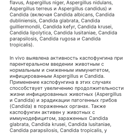
flavus, Aspergillus niger, Aspergillus nidulans,
Aspergillus terreus и Aspergillus candidus) и
Candida (включая Candida albicans, Candida
dubliniensis, Candida glabrata, Candida
guilliermondii, Candida kefyr, Candida krusei,
Candida lipolytica, Candida lusitaniae, Candida
parapsilosis, Candida rugosa и Candida
tropicalis).
In vivo выявлена активность каспофунгина при
парентеральном введении животным с
нормальным и сниженным иммунитетом,
инфицированным Aspergillus и Candida.
Применение каспофунгина в этих случаях
способствует увеличению продолжительности
жизни инфицированных животных (Aspergillus
и Candida) и эрадикации патогенных грибов
(Candida) в пораженных органах. Также
каспофунгин активен у животных с
иммунодефицитом, зараженных Candida
glabrata, Candida krusei, Candida lusitaniae,
Candida parapsilosis, Candida tropicalis, у