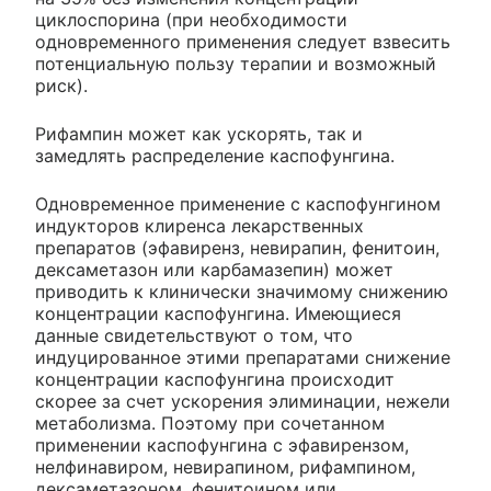
циклоспорина (при необходимости
одновременного применения следует взвесить
потенциальную пользу терапии и возможный
риск).
Рифампин может как ускорять, так и
замедлять распределение каспофунгина.
Одновременное применение с каспофунгином
индукторов клиренса лекарственных
препаратов (эфавиренз, невирапин, фенитоин,
дексаметазон или карбамазепин) может
приводить к клинически значимому снижению
концентрации каспофунгина. Имеющиеся
данные свидетельствуют о том, что
индуцированное этими препаратами снижение
концентрации каспофунгина происходит
скорее за счет ускорения элиминации, нежели
метаболизма. Поэтому при сочетанном
применении каспофунгина с эфавирензом,
нелфинавиром, невирапином, рифампином,
дексаметазоном, фенитоином или