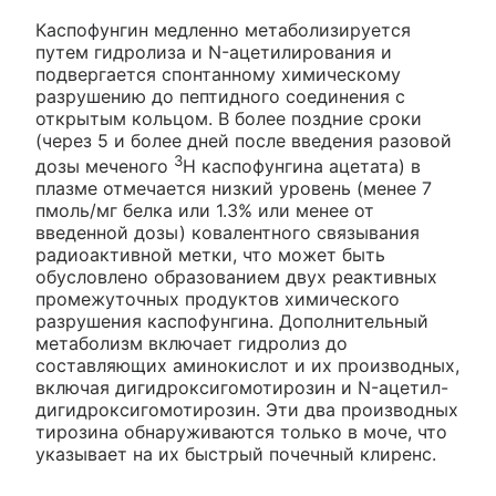
Каспофунгин медленно метаболизируется
путем гидролиза и N-ацетилирования и
подвергается спонтанному химическому
разрушению до пептидного соединения с
открытым кольцом. В более поздние сроки
(через 5 и более дней после введения разовой
3
дозы меченого
H каспофунгина ацетата) в
плазме отмечается низкий уровень (менее 7
пмоль/мг белка или 1.3% или менее от
введенной дозы) ковалентного связывания
радиоактивной метки, что может быть
обусловлено образованием двух реактивных
промежуточных продуктов химического
разрушения каспофунгина. Дополнительный
метаболизм включает гидролиз до
составляющих аминокислот и их производных,
включая дигидроксигомотирозин и N-ацетил-
дигидроксигомотирозин. Эти два производных
тирозина обнаруживаются только в моче, что
указывает на их быстрый почечный клиренс.