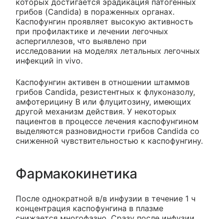
которых достигается эрадикация патогенных
грибов (Candida) в пораженных органах.
Каспофунгин проявляет высокую активность
при профилактике и лечении легочных
аспергиллезов, что выявлено при
исследовании на моделях летальных легочных
инфекций in vivo.
Каспофунгин активен в отношении штаммов
грибов Candida, резистентных к флуконазолу,
амфотерицину В или флуцитозину, имеющих
другой механизм действия. У некоторых
пациентов в процессе лечения каспофунгином
выделяются разновидности грибов Candida со
сниженной чувствительностью к каспофунгину.
Фармакокинетика
После однократной в/в инфузии в течение 1 ч
концентрация каспофунгина в плазме
снижается многофазно. Сразу после инфузии