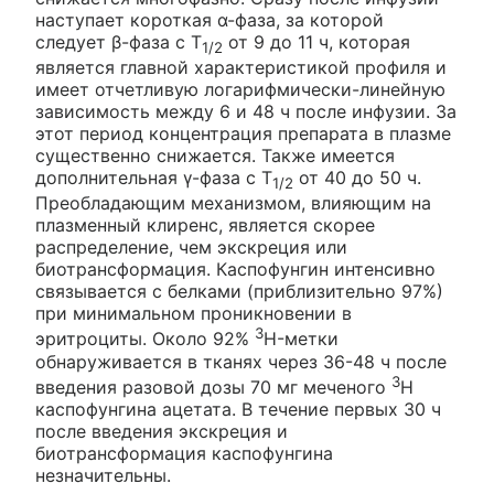
наступает короткая α-фаза, за которой
следует β-фаза с Т
от 9 до 11 ч, которая
1/2
является главной характеристикой профиля и
имеет отчетливую логарифмически-линейную
зависимость между 6 и 48 ч после инфузии. За
этот период концентрация препарата в плазме
существенно снижается. Также имеется
дополнительная γ-фаза с Т
от 40 до 50 ч.
1/2
Преобладающим механизмом, влияющим на
плазменный клиренс, является скорее
распределение, чем экскреция или
биотрансформация. Каспофунгин интенсивно
связывается с белками (приблизительно 97%)
при минимальном проникновении в
3
эритроциты. Около 92%
H-метки
обнаруживается в тканях через 36-48 ч после
3
введения разовой дозы 70 мг меченого
H
каспофунгина ацетата. В течение первых 30 ч
после введения экскреция и
биотрансформация каспофунгина
незначительны.