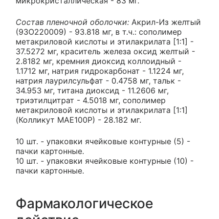
микрокристаллическая - 83 мг.
Состав пленочной оболочки:
Акрил-Из желтый
(93О220009) - 93.818 мг, в т.ч.: сополимер
метакриловой кислоты и этилакрилата [1:1] -
37.5272 мг, краситель железа оксид желтый -
2.8182 мг, кремния диоксид коллоидный -
1.1712 мг, натрия гидрокарбонат - 1.1224 мг,
натрия лаурилсульфат - 0.4758 мг, тальк -
34.953 мг, титана диоксид - 11.2606 мг,
триэтилцитрат - 4.5018 мг, сополимер
метакриловой кислоты и этилакрилата [1:1]
(Колликут МАЕ100Р) - 28.182 мг.
10 шт. - упаковки ячейковые контурные (5) -
пачки картонные.
10 шт. - упаковки ячейковые контурные (10) -
пачки картонные.
Фармакологическое