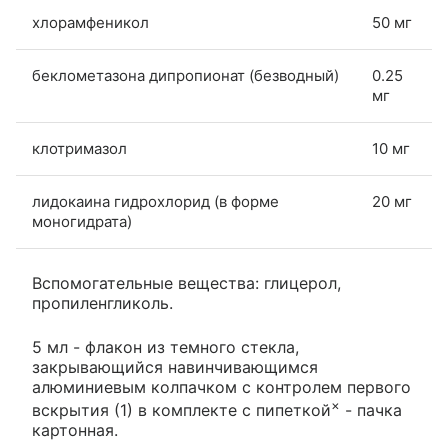
хлорамфеникол
50 мг
беклометазона дипропионат (безводный)
0.25
мг
клотримазол
10 мг
лидокаина гидрохлорид (в форме
20 мг
моногидрата)
Вспомогательные вещества: глицерол,
пропиленгликоль.
5 мл - флакон из темного стекла,
закрывающийся навинчивающимся
алюминиевым колпачком с контролем первого
×
вскрытия (1) в комплекте с пипеткой
- пачка
картонная.