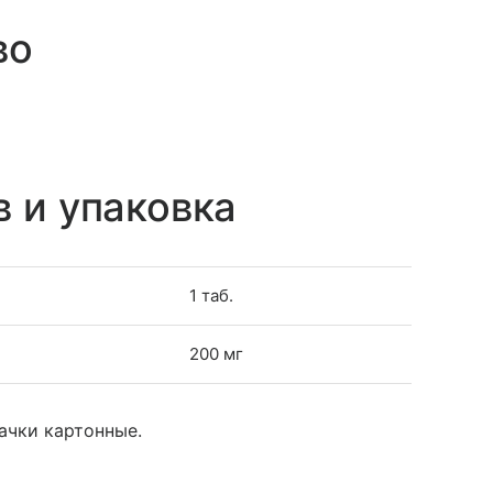
во
в и упаковка
1 таб.
200 мг
пачки картонные.