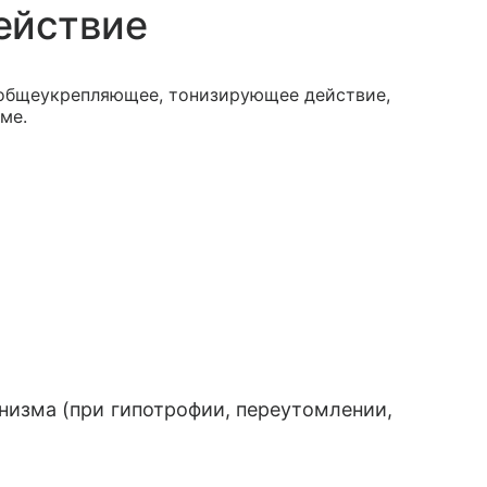
ействие
 общеукрепляющее, тонизирующее действие,
ме.
изма (при гипотрофии, переутомлении,