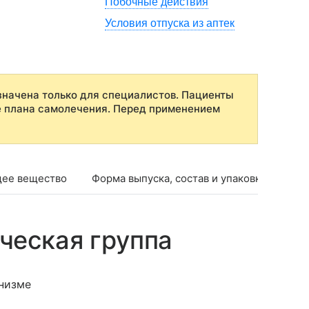
Побочные действия
Условия отпуска из аптек
начена только для специалистов. Пациенты
е плана самолечения. Перед применением
ее вещество
Форма выпуска, состав и упаковка
Фар
ческая группа
низме