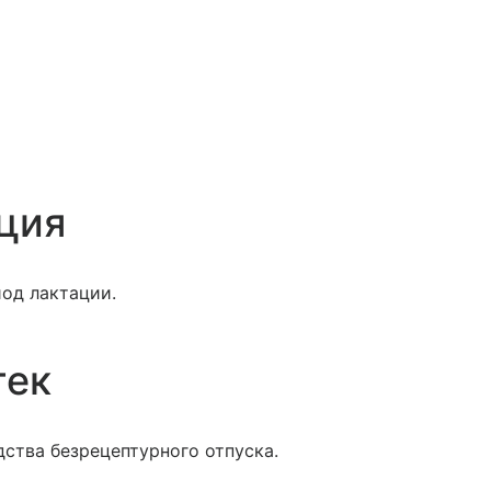
ция
иод лактации.
тек
ства безрецептурного отпуска.