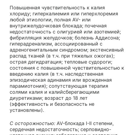
Повышенная чувствительность к калия
хлориду; гиперкалиемия или гиперхлоремия
любой этиологии, полная AV- или
внутрижелудочковая блокада; почечная
недостаточность с олигурией или азотемией;
фибрилляция желудочков; болезнь Аддисона;
гиперадренализм, ассоциированный с
адреногенитальным синдромом; экстенсивный
распад тканей (в т.ч. при тяжелых ожогах);
острая дегидратация; тепловые судороги;
состояния с повышенной чувствительностью к
введению калия (в т.ч. наследственная
эпизодическая адинамия или врожденная
парамиотония); сопутствующая терапия
солями калия и калийсберегающими
диуретиками; возраст до 18 лет
(эффективность и безопасность не
установлены).
С осторожностью:
AV-блокада I-II степени,
сердечная недостаточность; серповидно-