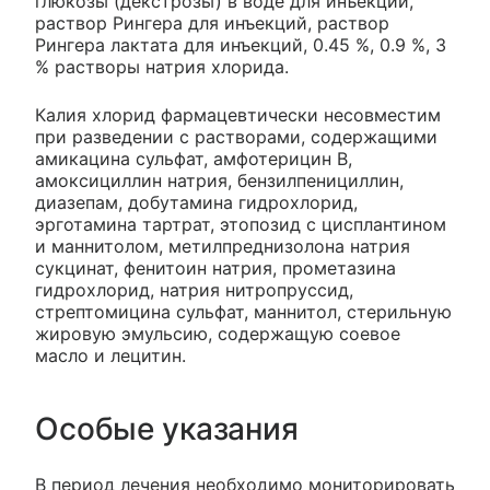
глюкозы (декстрозы) в воде для инъекций,
раствор Рингера для инъекций, раствор
Рингера лактата для инъекций, 0.45 %, 0.9 %, 3
% растворы натрия хлорида.
Калия хлорид фармацевтически несовместим
при разведении с растворами, содержащими
амикацина сульфат, амфотерицин В,
амоксициллин натрия, бензилпенициллин,
диазепам, добутамина гидрохлорид,
эрготамина тартрат, этопозид с цисплантином
и маннитолом, метилпреднизолона натрия
сукцинат, фенитоин натрия, прометазина
гидрохлорид, натрия нитропруссид,
стрептомицина сульфат, маннитол, стерильную
жировую эмульсию, содержащую соевое
масло и лецитин.
Особые указания
В период лечения необходимо мониторировать