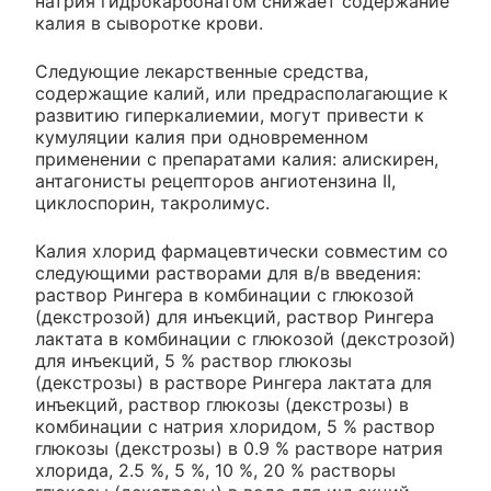
натрия гидрокарбонатом снижает содержание
калия в сыворотке крови.
Следующие лекарственные средства,
содержащие калий, или предрасполагающие к
развитию гиперкалиемии, могут привести к
кумуляции калия при одновременном
применении с препаратами калия: алискирен,
антагонисты рецепторов ангиотензина II,
циклоспорин, такролимус.
Калия хлорид фармацевтически совместим со
следующими растворами для в/в введения:
раствор Рингера в комбинации с глюкозой
(декстрозой) для инъекций, раствор Рингера
лактата в комбинации с глюкозой (декстрозой)
для инъекций, 5 % раствор глюкозы
(декстрозы) в растворе Рингера лактата для
инъекций, раствор глюкозы (декстрозы) в
комбинации с натрия хлоридом, 5 % раствор
глюкозы (декстрозы) в 0.9 % растворе натрия
хлорида, 2.5 %, 5 %, 10 %, 20 % растворы