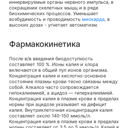
иннервируемые органы нервного импульса, в
сокращении скелетных мышц и в ряде
биохимических процессов. Уменьшает
возбудимость и проводимость
миокарда
, в
высоких дозах - угнетает автоматизм.
Фармакокинетика
После в/в введения биодоступность
составляет 100 %. Ионы калия и хлора
включаются в общий пул ионов организма.
Концентрация калия и кислотно-основное
состояние плазмы крови тесно связаны между
собой. Алкалоз часто сопровождается
гипокалиемией, а ацидоз — гиперкалиемией.
Концентрация калия в плазме крови в пределах
нормы при ацидозе указывает на дефицит
калия. Внутриклеточная концентрация калия
составляет около 140-150 ммоль/л.
Концентрация калия в плазме крови в пределах
нормы составляет от 3.5 до 5 ммоль/л. Калий в