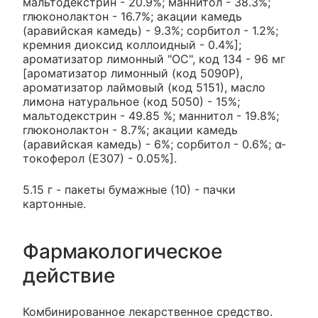
мальтодекстрин - 20.9%; маннитол - 38.3%;
глюконолактон - 16.7%; акации камедь
(аравийская камедь) - 9.3%; сорбитол - 1.2%;
кремния диоксид коллоидный - 0.4%];
ароматизатор лимонный "ОС", код 134 - 96 мг
[ароматизатор лимонный (код 5090Р),
ароматизатор лаймовый (код 5151), масло
лимона натуральное (код 5050) - 15%;
мальтодекстрин - 49.85 %; маннитол - 19.8%;
глюконолактон - 8.7%; акации камедь
(аравийская камедь) - 6%; сорбитол - 0.6%; α-
токоферол (Е307) - 0.05%].
5.15 г - пакеты бумажные (10) - пачки
картонные.
Фармакологическое
действие
Комбинированное лекарственное средство.