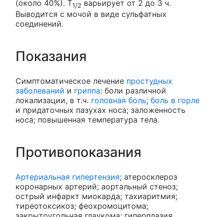
(около 40%). T
варьирует от 2 до 3 ч.
1/2
Выводится с мочой в виде сульфатных
соединений.
Показания
Симптоматическое лечение
простудных
заболеваний
и
гриппа
: боли различной
локализации, в т.ч.
головная боль
;
боль в горле
и придаточных пазухах носа; заложенность
носа; повышенная температура тела.
Противопоказания
Артериальная гипертензия
; атеросклероз
коронарных артерий; аортальный стеноз;
острый инфаркт миокарда; тахиаритмия;
тиреотоксикоз; феохромоцитома;
закрытоугольная глаукома; гиперплазия