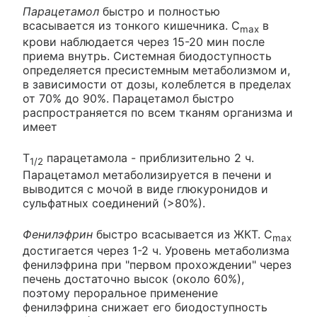
Парацетамол
быстро и полностью
всасывается из тонкого кишечника. C
в
max
крови наблюдается через 15-20 мин после
приема внутрь. Системная биодоступность
определяется пресистемным метаболизмом и,
в зависимости от дозы, колеблется в пределах
от 70% до 90%. Парацетамол быстро
распространяется по всем тканям организма и
имеет
T
парацетамола - приблизительно 2 ч.
1/2
Парацетамол метаболизируется в печени и
выводится с мочой в виде глюкуронидов и
сульфатных соединений (>80%).
Фенилэфрин
быстро всасывается из ЖКТ. C
max
достигается через 1-2 ч. Уровень метаболизма
фенилэфрина при "первом прохождении" через
печень достаточно высок (около 60%),
поэтому пероральное применение
фенилэфрина снижает его биодоступность