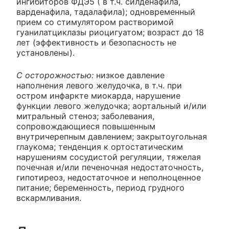
ингибиторов ФДЭ5 ( в т.ч. силденафила,
варденафила, тадалафила); одновременный
прием со стимулятором растворимой
гуанилатциклазы риоцигуатом; возраст до 18
лет (эффективность и безопасность не
установлены).
С осторожностью:
низкое давление
наполнения левого желудочка, в т.ч. при
остром инфаркте миокарда, нарушение
функции левого желудочка; аортальный и/или
митральный стеноз; заболевания,
сопровождающиеся повышенным
внутричерепным давлением; закрытоугольная
глаукома; тенденция к ортостатическим
нарушениям сосудистой регуляции, тяжелая
почечная и/или печеночная недостаточность,
гипотиреоз, недостаточное и неполноценное
питание; беременность, период грудного
вскармливания.