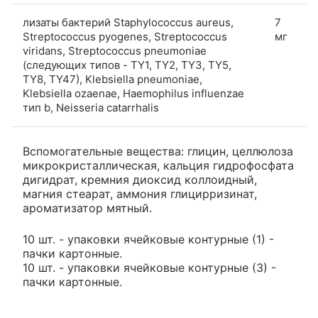
лизаты бактерий Staphylococcus aureus,
7
Streptococcus pyogenes, Streptococcus
мг
viridans, Streptococcus pneumoniae
(следующих типов - TY1, TY2, TY3, TY5,
TY8, TY47), Klebsiella pneumoniae,
Klebsiella ozaenae, Haemophilus influenzae
тип b, Neisseria catarrhalis
Вспомогательные вещества: глицин, целлюлоза
микрокристаллическая, кальция гидрофосфата
дигидрат, кремния диоксид коллоидный,
магния стеарат, аммония глицирризинат,
ароматизатор мятный.
10 шт. - упаковки ячейковые контурные (1) -
пачки картонные.
10 шт. - упаковки ячейковые контурные (3) -
пачки картонные.