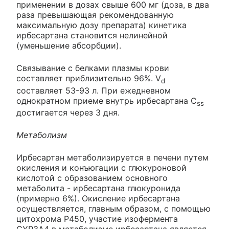
применении в дозах свыше 600 мг (доза, в два
раза превышающая рекомендованную
максимальную дозу препарата) кинетика
ирбесартана становится нелинейной
(уменьшение абсорбции).
Связывание с белками плазмы крови
составляет приблизительно 96%. V
d
составляет 53-93 л. При ежедневном
однократном приеме внутрь ирбесартана C
ss
достигается через 3 дня.
Метаболизм
Ирбесартан метаболизируется в печени путем
окисления и конъюгации с глюкуроновой
кислотой с образованием основного
метаболита - ирбесартана глюкуронида
(примерно 6%). Окисление ирбесартана
осуществляется, главным образом, с помощью
цитохрома Р450, участие изофермента
CYP3A4 в метаболизме ирбесартана является