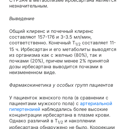
незначительным.
Выведение
Общий клиренс и почечный клиренс
составляют 157-176 и 3-3.5 мл/мин,
соответственно. Конечный Т
составляет 11-
1/2
15 ч. Ирбесартан и его метаболиты выводятся
из организма как с желчью (80%), так и
почками (20%), причем менее 2% принятой
дозы ирбесартана выводится почками в
неизмененном виде.
Фармакокинетика у особых групп пациентов
У пациенток женского пола (в сравнении с
пациентами мужского пола) с
артериальной
гипертензией
наблюдались более высокие
концентрации ирбесартана в плазме крови.
Однако различий в Т
и накоплении
1/2
ирбесартана обнаружено не было. Коррекции