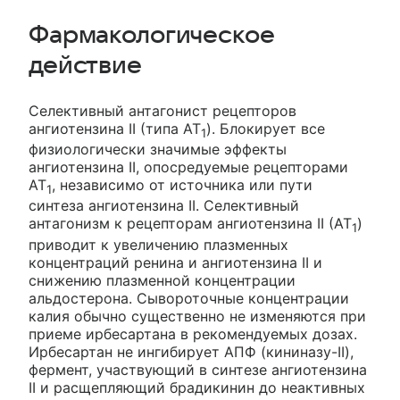
Фармакологическое
действие
Селективный антагонист рецепторов
ангиотензина II (типа AT
). Блокирует все
1
физиологически значимые эффекты
ангиотензина II, опосредуемые рецепторами
AT
, независимо от источника или пути
1
синтеза ангиотензина II. Селективный
антагонизм к рецепторам ангиотензина II (AT
)
1
приводит к увеличению плазменных
концентраций ренина и ангиотензина II и
снижению плазменной концентрации
альдостерона. Сывороточные концентрации
калия обычно существенно не изменяются при
приеме ирбесартана в рекомендуемых дозах.
Ирбесартан не ингибирует АПФ (кининазу-II),
фермент, участвующий в синтезе ангиотензина
II и расщепляющий брадикинин до неактивных