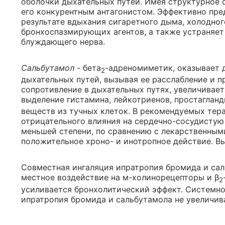
оболочки дыхательных путей. Имея структурное 
его конкурентным антагонистом. Эффективно пре
результате вдыхания сигаретного дыма, холодног
бронхоспазмирующих агентов, а также устраняет
блуждающего нерва.
Сальбутамол
- бета
-адреномиметик, оказывает 
2
дыхательных путей, вызывая ее расслабление и 
сопротивление в дыхательных путях, увеличивае
выделение гистамина, лейкотриенов, простагланд
веществ из тучных клеток. В рекомендуемых тер
отрицательного влияния на сердечно-сосудистую
меньшей степени, по сравнению с лекарственным
положительное хроно- и инотропное действие. В
Совместная ингаляция ипратропия бромида и са
местное воздействие на м-холинорецепторы и β
2
усиливается бронхолитический эффект. Системно
ипратропия бромида и сальбутамола не увеличив