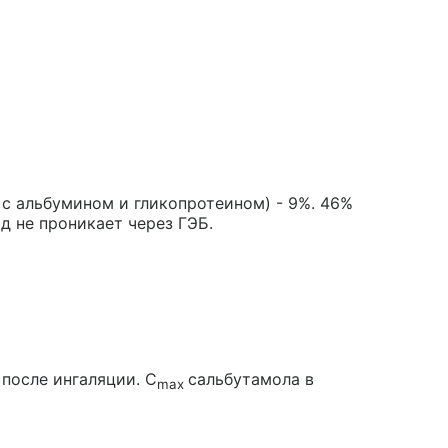
с альбумином и гликопротеином) - 9%. 46%
д не проникает через ГЭБ.
после ингаляции. C
сальбутамола в
max