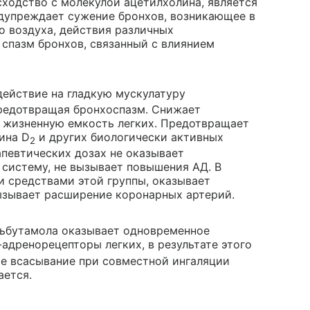
сходство с молекулой ацетилхолина, является
дупреждает сужение бронхов, возникающее в
о воздуха, действия различных
 спазм бронхов, связанный с влиянием
действие на гладкую мускулатуру
предотвращая бронхоспазм. Снижает
т жизненную емкость легких. Предотвращает
ина D
и других биологически активных
2
апевтических дозах не оказывает
 систему, не вызывает повышения АД. В
и средствами этой группы, оказывает
ызывает расширение коронарных артерий.
льбутамола оказывает одновременное
-адренорецепторы легких, в результате этого
е всасывание при совместной ингаляции
ается.