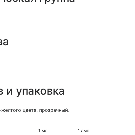
ва
в и упаковка
-желтого цвета, прозрачный.
1 мл
1 амп.