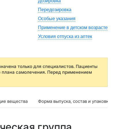
Дозировка
Передозировка
Особые указания
Применение в детском возрасте
Условия отпуска из аптек
начена только для специалистов. Пациенты
е плана самолечения. Перед применением
ие вещества
Форма выпуска, состав и упаковка
Фар
ческая группа