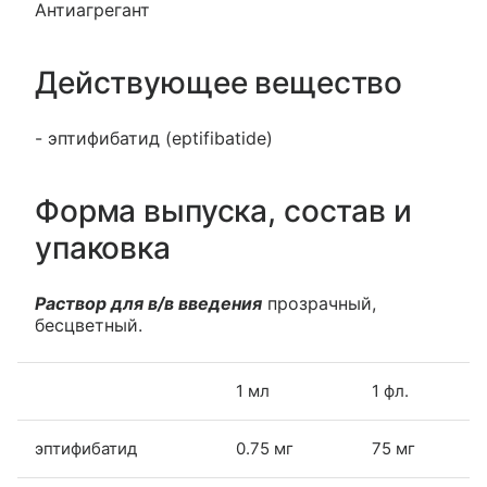
Антиагрегант
Действующее вещество
- эптифибатид (eptifibatide)
Форма выпуска, состав и
упаковка
Раствор для в/в введения
прозрачный,
бесцветный.
1 мл
1 фл.
эптифибатид
0.75 мг
75 мг