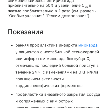
снижение клиренса эптифибатида
приблизительно на 50% и увеличение C
в
ss
плазме приблизительно в 2 раза (см. разделы
"Особые указания", "Режим дозирования").
Показания
ранняя профилактика инфаркта
миокарда
у пациентов с нестабильной стенокардией
или инфарктом миокарда без зубца Q,
отмечавших последний болевой приступ в
течение 24 ч, с изменениями на ЭКГ и/или
повышением активности
кардиоспецифических ферментов;
профилактика внезапного закрытия сосуда
и сопряженных с ним острых
ишемических осложнений при проведении