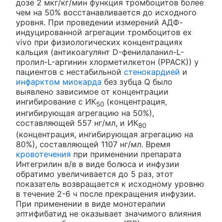
дозе 2 мкг/кг/мин функция тромбоцитов более
чем на 50% восстанавливается до исходного
уровня. При проведении измерений АДФ-
индуцированной агрегации тромбоцитов ex
vivo при физиологических концентрациях
кальция (антикоагулянт D-фенилаланил-L-
пролил-L-аргинин хлорметилкетон (РРАСК)) у
пациентов с нестабильной
стенокардией
и
инфарктом миокарда
без зубца Q было
выявлено зависимое от концентрации
ингибирование с ИК
(концентрация,
50
ингибирующая агрегацию на 50%),
составляющей 557 нг/мл, и ИК
80
(концентрация, ингибирующая агрегацию на
80%), составляющей 1107 нг/мл. Время
кровотечения
при применении препарата
Интегрилин в/в в виде болюса и инфузии
обратимо увеличивается до 5 раз, этот
показатель возвращается к исходному уровню
в течение 2-6 ч после прекращения инфузии.
При применении в виде монотерапии
эптифибатид не оказывает значимого влияния