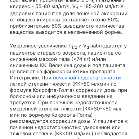
клиренс - 55-80 мл/кг/ч, V
- 185-260 мл/кг. У
d
здоровых пациентов доля почечной экскреции
от общего клиренса составляет около 50%;
приблизительно 50% выводимого количества
вещества выводится в неизмененной форме.
Умеренное увеличение T
и V
наблюдается у
1/2
d
пациентов старшего возраста, пациентов со
сниженной массой тела (<74 кг) и/или
сниженным КК. Величина дозы и пол пациента
не влияют на фармакокинетику препарата
Интегрилин. При
почечной недостаточности
легкой степени тяжести (КК≥50 мл/мин по
формуле Кокрофта-Голта) коррекции дозы при
болюсном или инфузионном введении не
требуется. При почечной недостаточности
умеренной степени тяжести (КК≥30-<50 мл/
мин по формуле Кокрофта-Голта)
рекомендуется коррекция дозы. У пациентов с
почечной недостаточностью умеренной или
тяжелой степени (КК<50 мл/мин) наблюдается