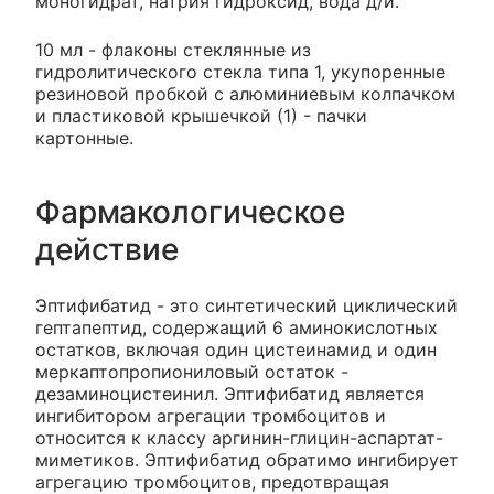
моногидрат, натрия гидроксид, вода д/и.
10 мл - флаконы стеклянные из
гидролитического стекла типа 1, укупоренные
резиновой пробкой с алюминиевым колпачком
и пластиковой крышечкой (1) - пачки
картонные.
Фармакологическое
действие
Эптифибатид - это синтетический циклический
гептапептид, содержащий 6 аминокислотных
остатков, включая один цистеинамид и один
меркаптопропиониловый остаток -
дезаминоцистеинил. Эптифибатид является
ингибитором агрегации тромбоцитов и
относится к классу аргинин-глицин-аспартат-
миметиков. Эптифибатид обратимо ингибирует
агрегацию тромбоцитов, предотвращая