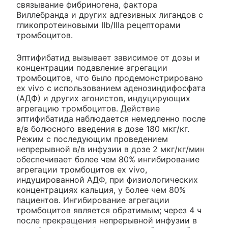
связывание фибриногена, фактора
Виллебранда и других адгезивных лигандов с
гликопротеиновыми IIb/IIIa рецепторами
тромбоцитов.
Эптифибатид вызывает зависимое от дозы и
концентрации подавление агрегации
тромбоцитов, что было продемонстрировано
ex vivo с использованием аденозиндифосфата
(АДФ) и других агонистов, индуцирующих
агрегацию тромбоцитов. Действие
эптифибатида наблюдается немедленно после
в/в болюсного введения в дозе 180 мкг/кг.
Режим с последующим проведением
непрерывной в/в инфузии в дозе 2 мкг/кг/мин
обеспечивает более чем 80% ингибирование
агрегации тромбоцитов ex vivo,
индуцированной АДФ, при физиологических
концентрациях кальция, у более чем 80%
пациентов. Ингибирование агрегации
тромбоцитов является обратимым; через 4 ч
после прекращения непрерывной инфузии в