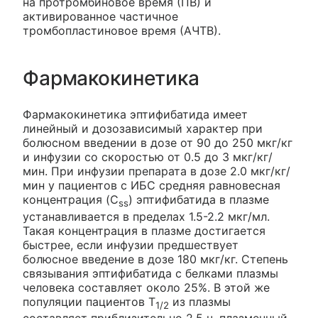
на протромбиновое время (ПВ) и
активированное частичное
тромбопластиновое время (АЧТВ).
Фармакокинетика
Фармакокинетика эптифибатида имеет
линейный и дозозависимый характер при
болюсном введении в дозе от 90 до 250 мкг/кг
и инфузии со скоростью от 0.5 до 3 мкг/кг/
мин. При инфузии препарата в дозе 2.0 мкг/кг/
мин у пациентов с ИБС средняя равновесная
концентрация (C
) эптифибатида в плазме
ss
устанавливается в пределах 1.5-2.2 мкг/мл.
Такая концентрация в плазме достигается
быстрее, если инфузии предшествует
болюсное введение в дозе 180 мкг/кг. Степень
связывания эптифибатида с белками плазмы
человека составляет около 25%. В этой же
популяции пациентов T
из плазмы
1/2
составляет приблизительно 2.5 ч, плазменный