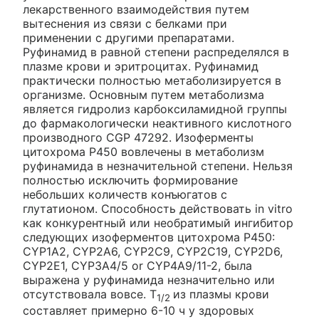
лекарственного взаимодействия путем
вытеснения из связи с белками при
применении с другими препаратами.
Руфинамид в равной степени распределялся в
плазме крови и эритроцитах. Руфинамид
практически полностью метаболизируется в
организме. Основным путем метаболизма
является гидролиз карбоксиламидной группы
до фармакологически неактивного кислотного
производного CGP 47292. Изоферменты
цитохрома Р450 вовлечены в метаболизм
руфинамида в незначительной степени. Нельзя
полностью исключить формирование
небольших количеств конъюгатов с
глутатионом. Способность действовать in vitro
как конкурентный или необратимый ингибитор
следующих изоферментов цитохрома Р450:
CYP1A2, CYP2A6, CYP2C9, CYP2C19, CYP2D6,
CYP2E1, CYP3A4/5 or CYP4A9/11-2, была
выражена у руфинамида незначительно или
отсутствовала вовсе. T
из плазмы крови
1/2
составляет примерно 6-10 ч у здоровых