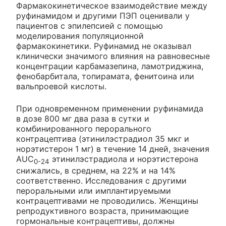
Фармакокинетическое взаимодействие между
руфинамидом и другими ПЭП оценивали у
пациентов с эпилепсией с помощью
моделирования популяционной
фармакокинетики. Руфинамид не оказывал
клинически значимого влияния на равновесные
концентрации карбамазепина, ламотриджина,
фенобарбитала, топирамата, фенитоина или
вальпроевой кислоты.
При одновременном применении руфинамида
в дозе 800 мг два раза в сутки и
комбинированного перорального
контрацептива (этинилэстрадиол 35 мкг и
норэтистерон 1 мг) в течение 14 дней, значения
AUC
этинилэстрадиола и норэтистерона
0-24
снижались, в среднем, на 22% и на 14%
соответственно. Исследования с другими
пероральными или имплантируемыми
контрацептивами не проводились. Женщины
репродуктивного возраста, принимающие
гормональные контрацептивы, должны