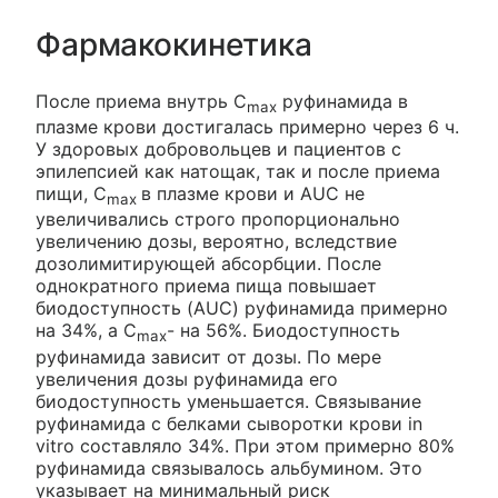
Фармакокинетика
После приема внутрь C
руфинамида в
max
плазме крови достигалась примерно через 6 ч.
У здоровых добровольцев и пациентов с
эпилепсией как натощак, так и после приема
пищи, C
в плазме крови и AUC не
max
увеличивались строго пропорционально
увеличению дозы, вероятно, вследствие
дозолимитирующей абсорбции. После
однократного приема пища повышает
биодоступность (AUC) руфинамида примерно
на 34%, а C
- на 56%. Биодоступность
max
руфинамида зависит от дозы. По мере
увеличения дозы руфинамида его
биодоступность уменьшается. Связывание
руфинамида с белками сыворотки крови in
vitro составляло 34%. При этом примерно 80%
руфинамида связывалось альбумином. Это
указывает на минимальный риск