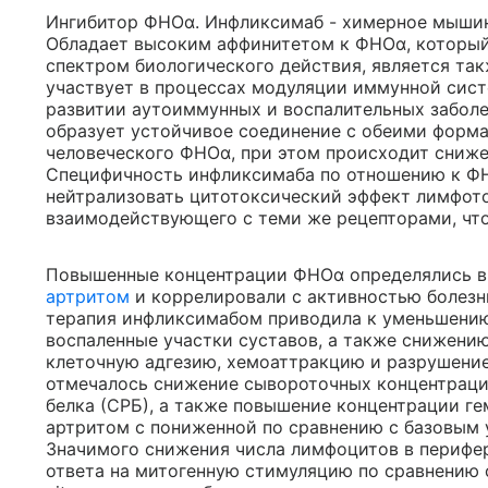
Ингибитор ФНОα. Инфликсимаб - химерное мышин
Обладает высоким аффинитетом к ФНОα, который
спектром биологического действия, является та
участвует в процессах модуляции иммунной сист
развитии аутоиммунных и воспалительных заболе
образует устойчивое соединение с обеими форм
человеческого ФНОα, при этом происходит сниж
Специфичность инфликсимаба по отношению к Ф
нейтрализовать цитотоксический эффект лимфото
взаимодействующего с теми же рецепторами, чт
Повышенные концентрации ФНОα определялись в 
артритом
и коррелировали с активностью болезн
терапия инфликсимабом приводила к уменьшению
воспаленные участки суставов, а также снижени
клеточную адгезию, хемоаттракцию и разрушени
отмечалось снижение сывороточных концентраций
белка (СРБ), а также повышение концентрации г
артритом с пониженной по сравнению с базовым 
Значимого снижения числа лимфоцитов в перифе
ответа на митогенную стимуляцию по сравнению с