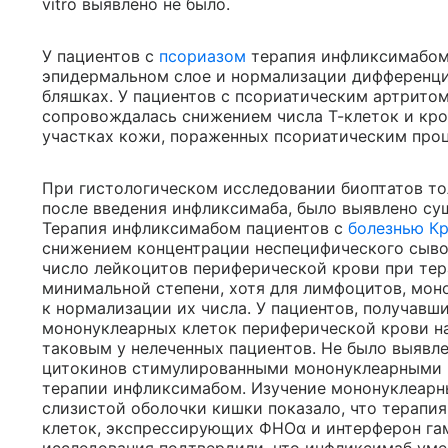
vitro выявлено не было.
У пациентов с
псориазом
терапия инфликсимабом
эпидермальном слое и нормализации дифференци
бляшках. У пациентов с псориатическим артрито
сопровождалась снижением числа Т-клеток и кро
участках кожи, пораженных псориатическим про
При гистологическом исследовании биоптатов тол
после введения инфликсимаба, было выявлено с
Терапия инфликсимабом пациентов с
болезнью К
снижением концентрации неспецифического сыво
число лейкоцитов периферической крови при те
минимальной степени, хотя для лимфоцитов, мон
к нормализации их числа. У пациентов, получав
мононуклеарных клеток периферической крови н
таковым у нелеченных пациентов. Не было выявл
цитокинов стимулированными мононуклеарными 
терапии инфликсимабом. Изучение мононуклеарны
слизистой оболочки кишки показало, что терапи
клеток, экспрессирующих ФНОα и интерферон га