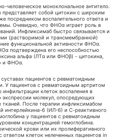
о-человеческое моноклональное антитело.
 представляет собой цитокин с широким
кже посредником воспалительного ответа и
емы. Очевидно, что ФНОα играет роль в
ваний. Инфликсимаб быстро связывается и
ами (растворимой и трансмембранной)
ение функциональной активности ФНОα.
НОα подтверждена его неспособностью
ксина альфа (ЛТα или ФНОβ) - цитокина,
о и ФНОα.
суставах пациентов с ревматоидным
и. У пациентов с ревматоидным артритом
 инфильтрации клеток воспаления в
ю экспрессии молекул, опосредующих
е тканей. После терапии инфликсимабом
 интерлейкина-6 (ИЛ-6) и С-реактивного
емоглобина у пациентов с ревматоидным
уровнем концентрацией гемоглобина.
рической крови или их пролиферативного
 ответом клеток нелеченных пациентов in