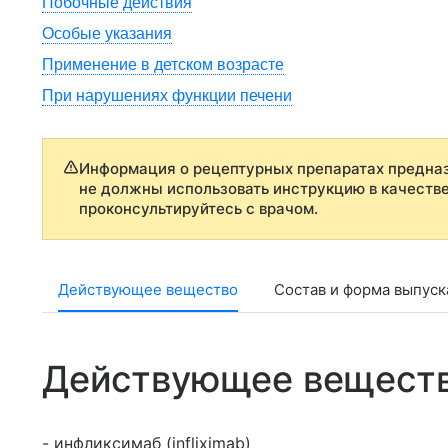
Побочные действия
Особые указания
Применение в детском возрасте
При нарушениях функции печени
Информация о рецептурных препаратах предназ
не должны использовать инструкцию в качеств
проконсультируйтесь с врачом.
Действующее вещество
Состав и форма выпуск
Действующее вещест
- инфликсимаб (infliximab)