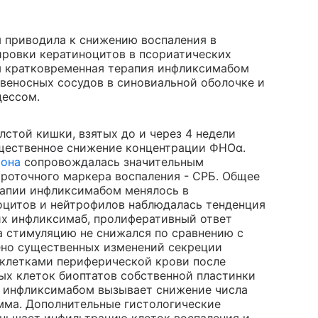
 приводила к снижению воспаления в
ровки кератиноцитов в псориатических
м кратковременная терапия инфликсимабом
веносных сосудов в синовиальной оболочке и
цессом.
стой кишки, взятых до и через 4 недели
ущественное снижение концентрации ФНОα.
рона
сопровождалась значительным
роточного маркера воспаления - СРБ. Общее
рапии инфликсимабом менялось в
оцитов и нейтрофилов наблюдалась тенденция
ших инфликсимаб, пролиферативный ответ
а стимуляцию не снижался по сравнению с
ено существенных изменений секреции
клетками периферической крови после
х клеток биоптатов собственной пластинки
я инфликсимабом вызывает снижение числа
мма. Дополнительные гистологические