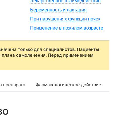
Лекарственное взаимодействие
Беременность и лактация
При нарушениях функции почек
Применение в пожилом возрасте
начена только для специалистов. Пациенты
е плана самолечения. Перед применением
а препарата
Фармакологическое действие
Показан
во