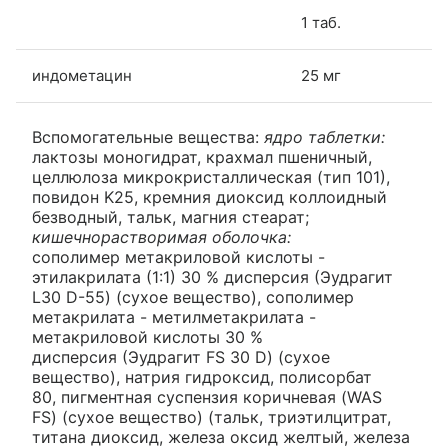
1 таб.
индометацин
25 мг
Вспомогательные вещества:
ядро таблетки:
лактозы моногидрат, крахмал пшеничный,
целлюлоза микрокристаллическая (тип 101),
повидон K25, кремния диоксид коллоидный
безводный, тальк, магния стеарат;
кишечнорастворимая оболочка:
сополимер метакриловой кислоты -
этилакрилата (1:1) 30 % дисперсия (Эудрагит
L30 D-55) (сухое вещество), сополимер
метакрилата - метилметакрилата -
метакриловой кислоты 30 %
дисперсия (Эудрагит FS 30 D) (сухое
вещество), натрия гидроксид, полисорбат
80, пигментная суспензия коричневая (WAS
FS) (сухое вещество) (тальк, триэтилцитрат,
титана диоксид, железа оксид желтый, железа