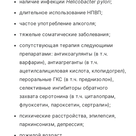
наличие инфекции
Helicobacter pylori
;
длительное использование НПВП;
частое употребление алкоголя;
тяжелые соматические заболевания;
сопутствующая терапия следующими
препаратами: антикоагулянты (в т.ч.
варфарин), антиагреганты (в т.ч.
ацетилсалициловая кислота, клопидогрел),
пероральные ГКС (в т.ч. преднизолон),
селективные ингибиторы обратного
захвата серотонина (в т.ч. циталопрам,
флуоксетин, пароксетин, сертралин);
психические расстройства, эпилепсия,
паркинсонизм, депрессия;
пожилой возраст.