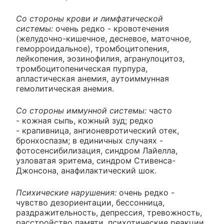
Со стороны крови и лимфатической
системы:
очень редко - кровотечения
(желудочно-кишечное, десневое, маточное,
геморроидальное), тромбоцитопения,
лейкопения, эозинофилия, агранулоцитоз,
тромбоцитопеническая пурпура,
апластическая анемия, аутоиммунная
гемолитическая анемия.
Со стороны иммунной системы:
часто
- кожная сыпь, кожный зуд; редко
- крапивница, ангионевротический отек,
бронхоспазм; в единичных случаях -
фотосенсибилизация, синдром Лайелла,
узловатая эритема, синдром Стивенса-
Джонсона, анафилактический шок.
Психические нарушения:
очень редко -
чувство дезориентации, бессонница,
раздражительность, депрессия, тревожность,
расстройство памяти, психотические реакции.