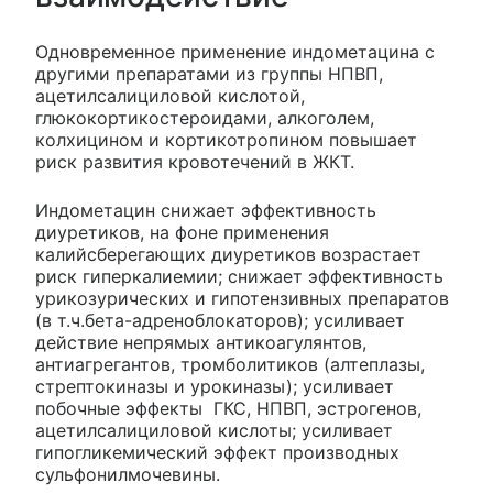
Одновременное применение индометацина с
другими препаратами из группы НПВП,
ацетилсалициловой кислотой,
глюкокортикостероидами, алкоголем,
колхицином и кортикотропином повышает
риск развития кровотечений в ЖКТ.
Индометацин снижает эффективность
диуретиков, на фоне применения
калийсберегающих диуретиков возрастает
риск гиперкалиемии; снижает эффективность
урикозурических и гипотензивных препаратов
(в т.ч.бета-адреноблокаторов); усиливает
действие непрямых антикоагулянтов,
антиагрегантов, тромболитиков (алтеплазы,
стрептокиназы и урокиназы); усиливает
побочные эффекты ГКС, НПВП, эстрогенов,
ацетилсалициловой кислоты; усиливает
гипогликемический эффект производных
сульфонилмочевины.