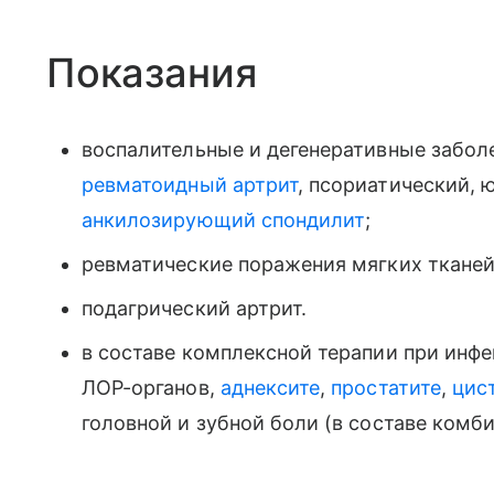
Показания
воспалительные и дегенеративные заболе
ревматоидный артрит
, псориатический, 
анкилозирующий спондилит
;
ревматические поражения мягких тканей
подагрический артрит.
в составе комплексной терапии при инф
ЛОР-органов,
аднексите
,
простатите
,
цис
головной и зубной боли (в составе комб