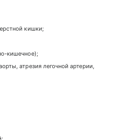
перстной кишки;
но-кишечное);
орты, атрезия легочной артерии,
й;