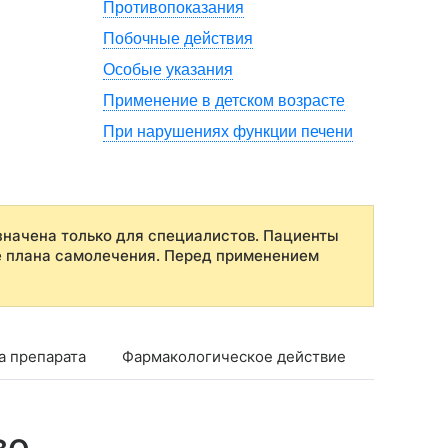
Противопоказания
Побочные действия
Особые указания
Применение в детском возрасте
При нарушениях функции печени
начена только для специалистов. Пациенты
е плана самолечения. Перед применением
а препарата
Фармакологическое действие
Фармако
во