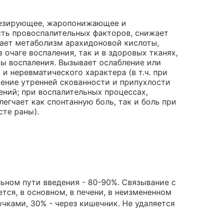
гезирующее, жаропонижающее и
сть провоспалительных факторов, снижает
шает метаболизм арахидоновой кислоты,
 очаге воспаления, так и в здоровых тканях,
ы воспаления. Вызывает ослабление или
и неревматического характера (в т.ч. при
шение утренней скованности и припухлости
ений; при воспалительных процессах,
егчает как спонтанную боль, так и боль при
сте раны).
ьном пути введения - 80-90%. Связывание с
ется, в основном, в печени, в неизмененном
чками, 30% - через кишечник. Не удаляется