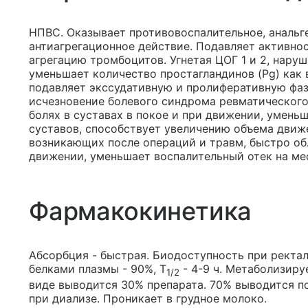
НПВС. Оказывает противовоспалительное, аналь
антиагрегационное действие. Подавляет активно
агрегацию тромбоцитов. Угнетая ЦОГ 1 и 2, нару
уменьшает количество простагландинов (Pg) как в
подавляет экссудативную и пролиферативную фаз
исчезновение болевого синдрома ревматического 
болях в суставах в покое и при движении, умень
суставов, способствует увеличению объема движ
возникающих после операций и травм, быстро обл
движении, уменьшает воспалительный отек на ме
Фармакокинетика
Абсорбция - быстрая. Биодоступность при ректал
белками плазмы - 90%, T
- 4-9 ч. Метаболизиру
1/2
виде выводится 30% препарата. 70% выводится по
при диализе. Проникает в грудное молоко.