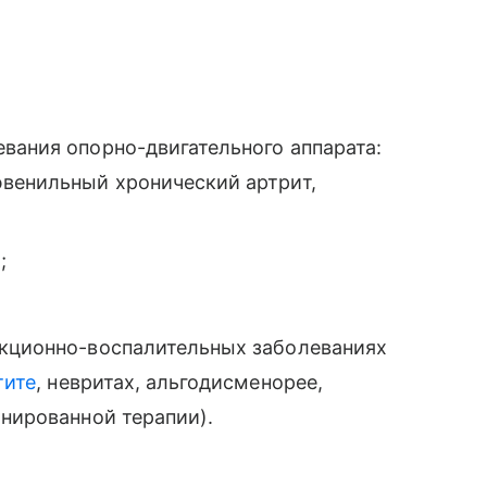
вания опорно-двигательного аппарата:
ювенильный хронический артрит,
;
екционно-воспалительных заболеваниях
тите
, невритах, альгодисменорее,
инированной терапии).