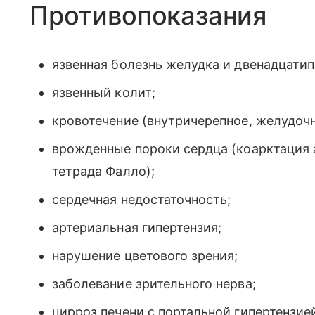
Противопоказания
язвенная болезнь желудка и двенадцати
язвенный колит;
кровотечение (внутричерепное, желудоч
врожденные пороки сердца (коарктация а
тетрада Фалло);
сердечная недостаточность;
артериальная гипертензия;
нарушение цветового зрения;
заболевание зрительного нерва;
цирроз печени с портальной гипертензие