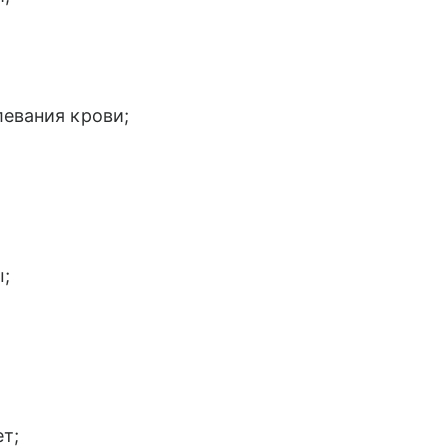
левания крови;
;
ет;