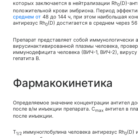
которых заключается в нейтрализации Rh
(D)-ан
0
положительной крови эмбриона. Период эффектив
среднем от
48 до 144 ч, при этом наибольшая ко
антирезус Rh
(D) достигается в среднем через 56
0
Препарат представляет собой иммунологически 
вирусинактивированной плазмы человека, провер
иммунодефицита человека (ВИЧ-1, ВИЧ-2), вирус
гепатита В.
Фармакокинетика
Определяемое значение концентрации антител до
после в/м инъекции препарата. C
антител в пл
max
после инъекции.
T
иммуноглобулина человека антирезус Rh
(D) 
1/2
0