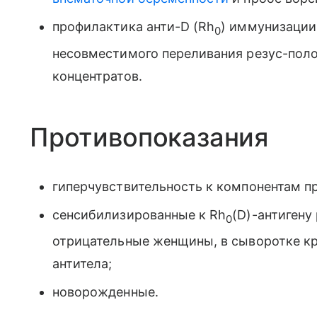
профилактика анти-D (Rh
) иммунизации
0
несовместимого переливания резус-пол
концентратов.
Противопоказания
гиперчувствительность к компонентам пр
сенсибилизированные к Rh
(D)-антигену
0
отрицательные женщины, в сыворотке к
антитела;
новорожденные.