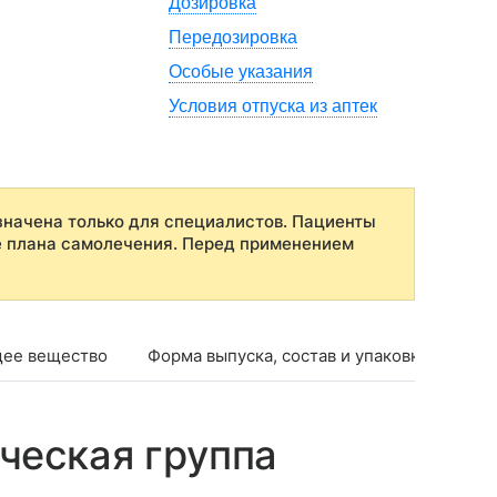
Дозировка
Передозировка
Особые указания
Условия отпуска из аптек
начена только для специалистов. Пациенты
е плана самолечения. Перед применением
ее вещество
Форма выпуска, состав и упаковка
Фар
ческая группа