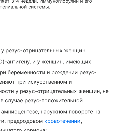
яет 3-4 недели. Иммуноглобулин и его
телиальной системы.
 у резус-отрицательных женщин
D)-антигену, и у женщин, имеющих
при беременности и рождении резус-
еняют при искусственном и
ости у резус-отрицательных женщин, не
, в случае резус-положительной
 амниоцентезе, наружном повороте на
сти, предродовом
кровотечении
,
инчатого хориона;