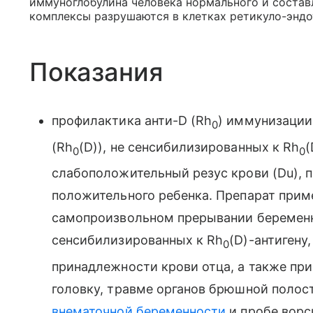
иммуноглобулина человека нормального и составл
комплексы разрушаются в клетках ретикуло-эндо
Показания
профилактика анти-D (Rh
) иммунизации
0
(Rh
(D)), не сенсибилизированных к Rh
(
0
0
слабоположительный резус крови (Du), 
положительного ребенка. Препарат прим
самопроизвольном прерывании беременн
сенсибилизированных к Rh
(D)-антигену
0
принадлежности крови отца, а также при
головку, травме органов брюшной поло
внематочной беременности
и пробе ворс