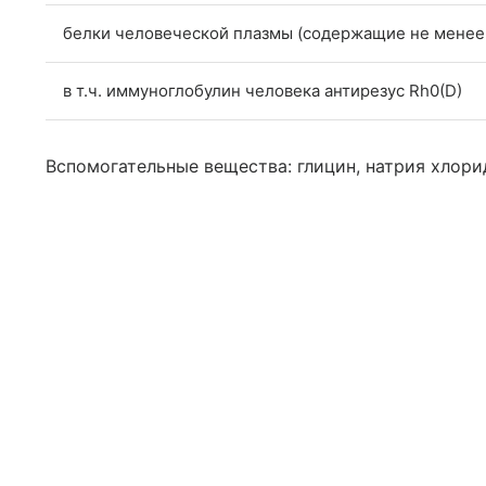
белки человеческой плазмы (содержащие не менее
в т.ч. иммуноглобулин человека антирезус Rh0(D)
Вспомогательные вещества: глицин, натрия хлори