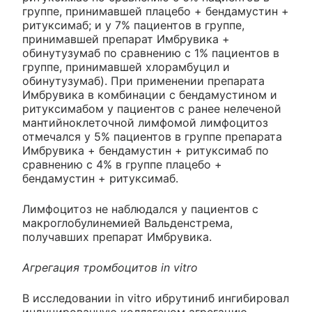
группе, принимавшей плацебо + бендамустин +
ритуксимаб; и у 7% пациентов в группе,
принимавшей препарат Имбрувика +
обинутузумаб по сравнению с 1% пациентов в
группе, принимавшей хлорамбуцил и
обинутузумаб). При применении препарата
Имбрувика в комбинации с бендамустином и
ритуксимабом у пациентов с ранее нелеченой
мантийноклеточной лимфомой лимфоцитоз
отмечался у 5% пациентов в группе препарата
Имбрувика + бендамустин + ритуксимаб по
сравнению с 4% в группе плацебо +
бендамустин + ритуксимаб.
Лимфоцитоз не наблюдался у пациентов с
макроглобулинемией Вальденстрема,
получавших препарат Имбрувика.
Агрегация тромбоцитов in vitro
В исследовании in vitro ибрутиниб ингибировал