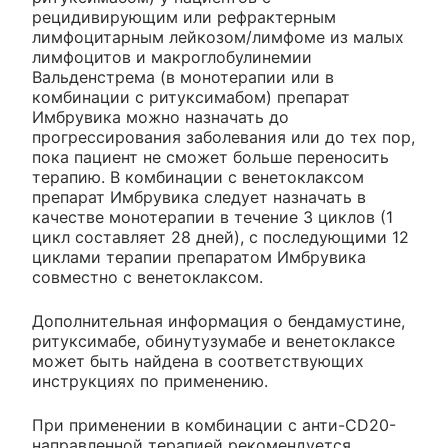
рецидивирующим или рефрактерным
лимфоцитарным лейкозом/лимфоме из малых
лимфоцитов и макроглобулинемии
Вальденстрема (в монотерапии или в
комбинации с ритуксимабом) препарат
Имбрувика можно назначать до
прогрессирования заболевания или до тех пор,
пока пациент не сможет больше переносить
терапию. В комбинации с венетоклаксом
препарат Имбрувика следует назначать в
качестве монотерапии в течение 3 циклов (1
цикл составляет 28 дней), с последующими 12
циклами терапии препаратом Имбрувика
совместно с венетоклаксом.
Дополнительная информация о бендамустине,
ритуксимабе, обинутузумабе и венетоклаксе
может быть найдена в соответствующих
инструкциях по применению.
При применении в комбинации с анти-CD20-
направленной терапией рекомендуется