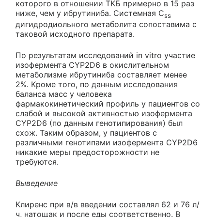
которого в отношении ТКБ примерно в 15 раз
ниже, чем у ибрутиниба. Системная C
ss
дигидродиольного метаболита сопоставима с
таковой исходного препарата.
По результатам исследований in vitro участие
изофермента CYP2D6 в окислительном
метаболизме ибрутиниба составляет менее
2%. Кроме того, по данным исследования
баланса масс у человека
фармакокинетический профиль у пациентов со
слабой и высокой активностью изофермента
CYP2D6 (по данным генотипирования) был
схож. Таким образом, у пациентов с
различными генотипами изофермента CYP2D6
никакие меры предосторожности не
требуются.
Выведение
Клиренс при в/в введении составлял 62 и 76 л/
ч, натощак и после еды соответственно. В