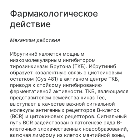
Фармакологическое
действие
Механизм действия
Ибрутиниб является мощным
низкомолекулярным ингибитором
тирозинкиназы Брутона (ТКБ). Ибрутиниб
образует ковалентную связь с цистеиновым
остатком (Cys 481) в активном центре ТКБ,
приводя к стойкому ингибированию
ферментативной активности. ТКБ, являющаяся
представителем семейства киназ Тес,
выступает в качестве важной сигнальной
молекулы антигенных рецепторов В-клеток
(BCR) и цитокиновых рецепторов. Сигнальный
путь BCR задействован в патогенезе ряда В-
клеточных злокачественных новообразований,
включая лимфому из клеток мантийной зоны,