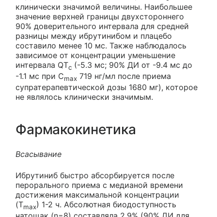
клинически значимой величины. Наибольшее
значение верхней границы двухстороннего
90% доверительного интервала для средней
разницы между ибрутинибом и плацебо
составило менее 10 мс. Также наблюдалось
зависимое от концентрации уменьшение
интервала QT
(-5.3 мс; 90% ДИ от -9.4 мс до
с
-1.1 мс при C
719 нг/мл после приема
max
супратерапевтической дозы 1680 мг), которое
не являлось клинически значимым.
Фармакокинетика
Всасывание
Ибрутиниб быстро абсорбируется после
перорального приема с медианой времени
достижения максимальной концентрации
(T
) 1-2 ч. Абсолютная биодоступность
max
натощак (n=8) составляла 2.9% (90% ДИ для