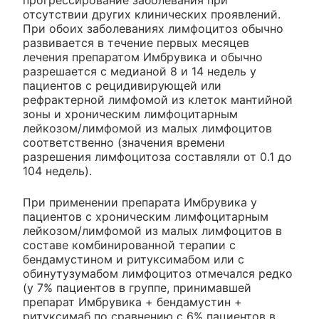
прогрессирование заболевания при
отсутствии других клинических проявлений.
При обоих заболеваниях лимфоцитоз обычно
развивается в течение первых месяцев
лечения препаратом Имбрувика и обычно
разрешается с медианой 8 и 14 недель у
пациентов с рецидивирующей или
рефрактерной лимфомой из клеток мантийной
зоны и хроническим лимфоцитарным
лейкозом/лимфомой из малых лимфоцитов
соответственно (значения времени
разрешения лимфоцитоза составляли от 0.1 до
104 недель).
При применении препарата Имбрувика у
пациентов с хроническим лимфоцитарным
лейкозом/лимфомой из малых лимфоцитов в
составе комбинированной терапии с
бендамустином и ритуксимабом или с
обинутузумабом лимфоцитоз отмечался редко
(у 7% пациентов в группе, принимавшей
препарат Имбрувика + бендамустин +
ритуксимаб по сравнению с 6% пациентов в