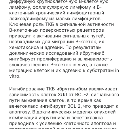
диффузную крупноклеточную В-клеточную
лимфому, фолликулярную лимфому и В-
клеточный хронический лимфоцитарный
лейкоз/лимфому из малых лимфоцитов.
Ключевая роль ТКБ в сигнальной активности
В-клеточных поверхностных рецепторов
приводит к активации сигнальных путей,
необходимых для миграции В-клеток, их
хемотаксиса и адгезии. По результатам
доклинических исследований ибрутиниб
ингибирует пролиферацию и выживаемость
злокачественных В-клеток in vivo, а также
миграцию клеток и их адгезию к субстратам in
vitro.
Ингибирование ТКБ ибрутинибом увеличивает
зависимость клеток ХЛЛ от BCL-2, сигнального
пути выживания клеток, в то время как
венетоклакс ингибирует BCL-2, что приводит к
апоптозу. В доклинических моделях опухолей
комбинация ибрутиниба и венетоклакса
приводила к усилению клеточного апоптоза и