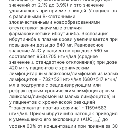
значений от 2.1% до 3.9%) и это значение
удваивалось при приеме с пищей. У пациентов
с различными В-клеточными
злокачественными новообразованиями
отсутствуют значимые отличия
фармакокинетики ибрутиниба. Экспозиция
ибрутиниба в плазме крови увеличивается при
повышении дозы до 840 мг. Равновесное
значение AUC у пациентов при дозе 560 мг
составляет 953±705 нг×ч/мл (среднее
значение ± стандартное отклонение); при дозе
420 мг у пациентов с хроническим
лимфоцитарным лейкозом/лимфомой из малых
лимфоцитов – 732±521 нг×ч/мл (680±517 нг×ч/
мл в подгруппе с рецидивирующим или
рефрактерным хроническим лимфоцитарным
лейкозом/лимфомой из малых лимфоцитов) и
у пациентов с хронической реакцией
"трансплантат против хозяина" - 1159±583
нг×ч/мл. Прием ибрутиниба натощак приводил
к уменьшению его экспозиции (AUC
) до
last
уровня 60% от концентрации при приеме за 30