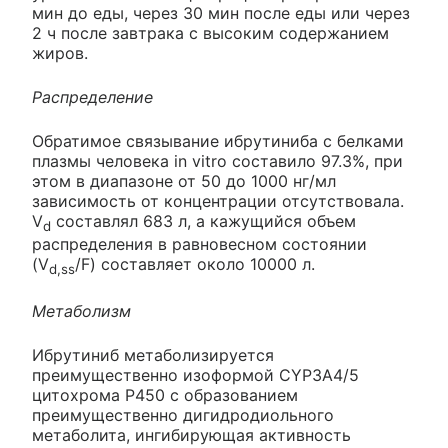
мин до еды, через 30 мин после еды или через
2 ч после завтрака с высоким содержанием
жиров.
Распределение
Обратимое связывание ибрутиниба с белками
плазмы человека in vitro составило 97.3%, при
этом в диапазоне от 50 до 1000 нг/мл
зависимость от концентрации отсутствовала.
V
составлял 683 л, а кажущийся объем
d
распределения в равновесном состоянии
(V
/F) составляет около 10000 л.
d,ss
Метаболизм
Ибрутиниб метаболизируется
преимущественно изоформой CYP3A4/5
цитохрома Р450 с образованием
преимущественно дигидродиольного
метаболита, ингибирующая активность