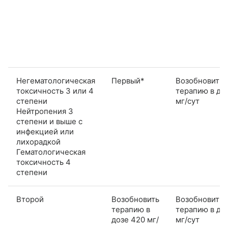
Негематологическая
Первый*
Возобновить
токсичность 3 или 4
терапию в до
степени
мг/сут
Нейтропения 3
степени и выше с
инфекцией или
лихорадкой
Гематологическая
токсичность 4
степени
Второй
Возобновить
Возобновить
терапию в
терапию в до
дозе 420 мг/
мг/сут