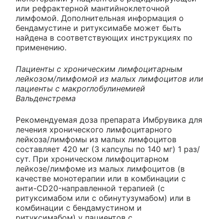
или рефрактерной мантийноклеточной
лимфомой. Дополнительная информация о
бендамустине и ритуксимабе может быть
найдена в соответствующих инструкциях по
применению.
Пациенты с хроническим лимфоцитарным
лейкозом/лимфомой из малых лимфоцитов или
пациенты с макроглобулинемией
Вальденстрема
Рекомендуемая доза препарата Имбрувика для
лечения хронического лимфоцитарного
лейкоза/лимфомы из малых лимфоцитов
составляет 420 мг (3 капсулы по 140 мг) 1 раз/
сут. При хроническом лимфоцитарном
лейкозе/лимфоме из малых лимфоцитов (в
качестве монотерапии или в комбинации с
анти-CD20-направленной терапией (с
ритуксимабом или с обинутузумабом) или в
комбинации с бендамустином и
ритуксимабом) у пациентов с