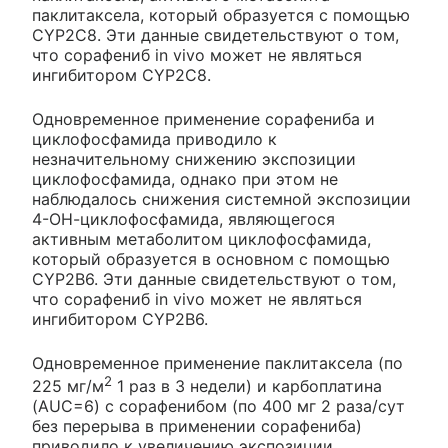
паклитаксела, который образуется с помощью
CYP2C8. Эти данные свидетельствуют о том,
что сорафениб in vivo может не являться
ингибитором CYP2C8.
Одновременное применение сорафениба и
циклофосфамида приводило к
незначительному снижению экспозиции
циклофосфамида, однако при этом не
наблюдалось снижения системной экспозиции
4-ОН-циклофосфамида, являющегося
активным метаболитом циклофосфамида,
который образуется в основном с помощью
CYP2B6. Эти данные свидетельствуют о том,
что сорафениб in vivo может не являться
ингибитором CYP2B6.
Одновременное применение паклитаксела (по
2
225 мг/м
1 раз в 3 недели) и карбоплатина
(AUC=6) с сорафенибом (по 400 мг 2 раза/сут
без перерыва в применении сорафениба)
приводило к увеличению экспозиции