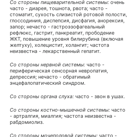
Со стороны пищеварительной системы:
очень
часто - диарея, тошнота, рвота; часто -
стоматит, сухость слизистой ротовой полости,
глоссодиния, диспепсия, дисфагия, анорексия,
запор; нечасто - гастроэзофагеальный
рефлюкс, гастрит, панкреатит, прободение
ЖКТ, повышение уровня билирубина (включая
желтуху), холецистит, холангит; частота
неизвестна - лекарственный гепатит.
Со стороны нервной системы:
часто -
периферическая сенсорная невропатия,
депрессия; нечасто - обратимый
энцефалопатический синдром.
Со стороны органа слуха:
часто - звон в ушах.
Со стороны костно-мышечной системы:
часто
- артралгия, миалгия; частота неизвестна -
рабдомиолиз.
Со стороны мочеполовой системы:
часто -