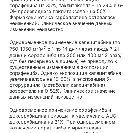
сорафениба на 35%, паклитаксела - на 29% и 6-
ОН производного паклитаксела - на 50%.
Фармакокинетика карбоплатина оставалась
неизменной. Клиническое значение данных
изменений неизвестно.
Одновременное применение капецитабина (по
2
750-1050 мг/м
с 1 по 14 дни через каждый 21
день) и сорафениба (по 200 или 400 мг 2 раза/
сут без перерывов в приеме) не приводило к
существенным изменениям в экспозиции
сорафениба. Однако экспозиция капецитабина
увеличивалось на 15-50%, а экспозиция 5-
фторурацила (метаболит капецитабина)
возрастала на 0-52%. Клиническое значение
данных изменений неизвестно.
Одновременное применение сорафениба и
доксорубицина приводит к увеличению AUC
доксорубицина на 21%. При одновременном
назначении сорафениба и иринотекана,