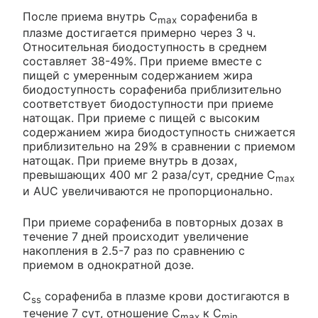
После приема внутрь C
сорафениба в
max
плазме достигается примерно через 3 ч.
Относительная биодоступность в среднем
составляет 38-49%. При приеме вместе с
пищей с умеренным содержанием жира
биодоступность сорафениба приблизительно
соответствует биодоступности при приеме
натощак. При приеме с пищей с высоким
содержанием жира биодоступность снижается
приблизительно на 29% в сравнении с приемом
натощак. При приеме внутрь в дозах,
превышающих 400 мг 2 раза/сут, средние C
max
и AUC увеличиваются не пропорционально.
При приеме сорафениба в повторных дозах в
течение 7 дней происходит увеличение
накопления в 2.5-7 раз по сравнению с
приемом в однократной дозе.
C
сорафениба в плазме крови достигаются в
ss
течение 7 сут, отношение C
к C
max
min