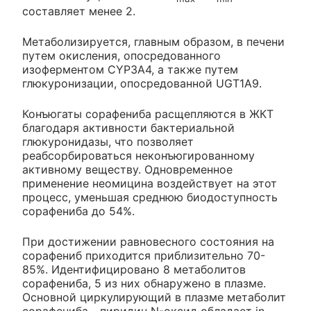
составляет менее 2.
Метаболизируется, главным образом, в печени
путем окисления, опосредованного
изоферментом CYP3A4, а также путем
глюкуронизации, опосредованной UGT1A9.
Конъюгаты сорафениба расщепляются в ЖКТ
благодаря активности бактериальной
глюкуронидазы, что позволяет
реабсорбироваться неконъюгированному
активному веществу. Одновременное
применение неомицина воздействует на этот
процесс, уменьшая среднюю биодоступность
сорафениба до 54%.
При достижении равновесного состояния на
сорафениб приходится приблизительно 70-
85%. Идентифицировано 8 метаболитов
сорафениба, 5 из них обнаружено в плазме.
Основной циркулирующий в плазме метаболит
сорафениба - пиридин N-оксид обладает in