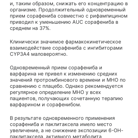
и, таким образом, снижать его концентрацию в
организме. Продолжительный одновременный
прием сорафениба совместно с рифампицином
приводил к уменьшению AUC сорафениба в
среднем на 37%.
Клинически значимое фармакокинетическое
взаимодействие сорафениба с ингибиторами
CYP3A4 маловероятно.
Одновременный прием сорафениба и
варфарина не привел к изменению средних
значений протромбинового времени и MHO по
сравнению с плацебо. Однако рекомендуется
регулярное определение MHO у всех
пациентов, получающих сочетанную терапию
варфарином и сорафенибом.
В результате одновременного применения
сорафениба и паклитаксела имело место
увеличение, а не снижение экспозиции 6-ОН-
паклитаксела, активного метаболита