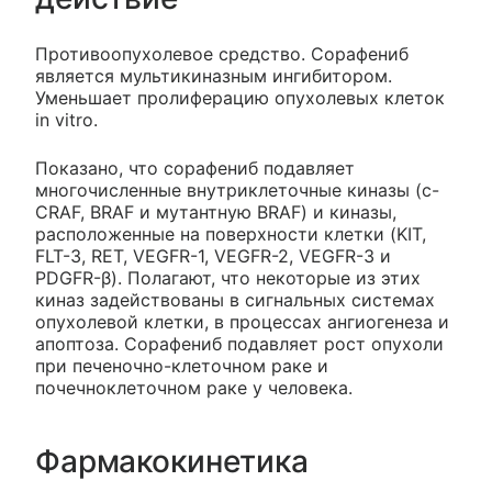
Противоопухолевое средство. Сорафениб
является мультикиназным ингибитором.
Уменьшает пролиферацию опухолевых клеток
in vitro.
Показано, что сорафениб подавляет
многочисленные внутриклеточные киназы (с-
CRAF, BRAF и мутантную BRAF) и киназы,
расположенные на поверхности клетки (KIT,
FLT-3, RET, VEGFR-1, VEGFR-2, VEGFR-3 и
PDGFR-β). Полагают, что некоторые из этих
киназ задействованы в сигнальных системах
опухолевой клетки, в процессах ангиогенеза и
апоптоза. Сорафениб подавляет рост опухоли
при печеночно-клеточном раке и
почечноклеточном раке у человека.
Фармакокинетика