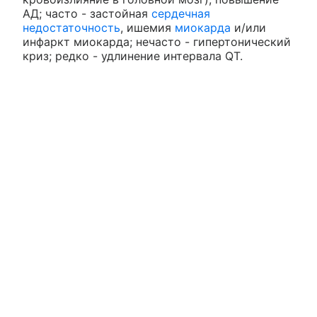
АД; часто - застойная
сердечная
недостаточность
, ишемия
миокарда
и/или
инфаркт миокарда; нечасто - гипертонический
криз; редко - удлинение интервала QT.