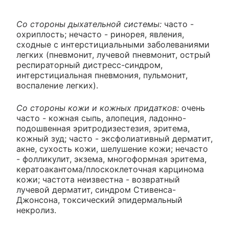
Со стороны дыхательной системы:
часто -
охриплость; нечасто - ринорея, явления,
сходные с интерстициальными заболеваниями
легких (пневмонит, лучевой пневмонит, острый
респираторный дистресс-синдром,
интерстициальная пневмония, пульмонит,
воспаление легких).
Со стороны кожи и кожных придатков:
очень
часто - кожная сыпь, алопеция, ладонно-
подошвенная эритродизестезия, эритема,
кожный зуд; часто - эксфолиативный дерматит,
акне, сухость кожи, шелушение кожи; нечасто
- фолликулит, экзема, многоформная эритема,
кератоакантома/плоскоклеточная карцинома
кожи; частота неизвестна - возвратный
лучевой дерматит, синдром Стивенса-
Джонсона, токсический эпидермальный
некролиз.