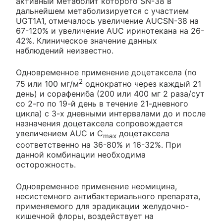
активный метаболит которого SN-38 в
дальнейшем метаболизируется с участием
UGT1A1, отмечалось увеличение AUCSN-38 на
67-120% и увеличение AUC иринотекана на 26-
42%. Клиническое значение данных
наблюдений неизвестно.
Одновременное применение доцетаксела (по
2
75 или 100 мг/м
однократно через каждый 21
день) и сорафениба (200 или 400 мг 2 раза/сут
со 2-го по 19-й день в течение 21-дневного
цикла) с 3-х дневными интервалами до и после
назначения доцетаксела сопровождается
увеличением AUC и C
доцетаксела
max
соответственно на 36-80% и 16-32%. При
данной комбинации необходима
осторожность.
Одновременное применение неомицина,
несистемного антибактериального препарата,
применяемого для эрадикации желудочно-
кишечной флоры, воздействует на