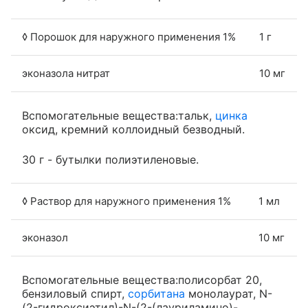
◊ Порошок для наружного применения 1%
1 г
эконазола нитрат
10 мг
Вспомогательные вещества:тальк,
цинка
оксид, кремний коллоидный безводный.
30 г - бутылки полиэтиленовые.
◊ Раствор для наружного применения 1%
1 мл
эконазол
10 мг
Вспомогательные вещества:полисорбат 20,
бензиловый спирт,
сорбитана
монолаурат, N-
(2-гидроксиэтил)-N-(2-(лауриламино)-