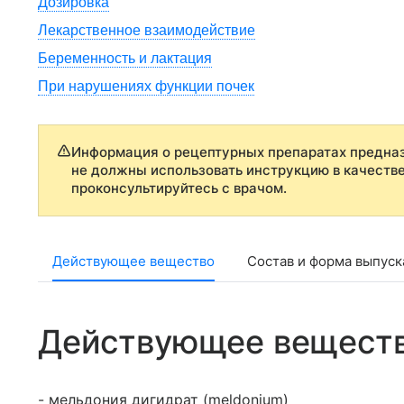
Дозировка
Лекарственное взаимодействие
Беременность и лактация
При нарушениях функции почек
Информация о рецептурных препаратах предназ
не должны использовать инструкцию в качеств
проконсультируйтесь с врачом.
Действующее вещество
Состав и форма выпуск
Действующее вещест
- мельдония дигидрат (meldonium)