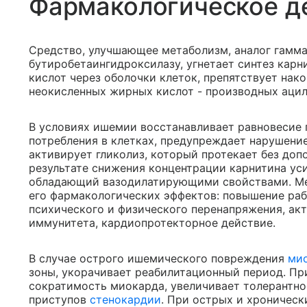
Фармакологическое д
Средство, улучшающее метаболизм, аналог гамма
бутиробетаингидроксилазу, угнетает синтез кар
кислот через оболочки клеток, препятствует нак
неокисленных жирных кислот - производных ацил
В условиях ишемии восстанавливает равновесие 
потребления в клетках, предупреждает нарушени
активирует гликолиз, который протекает без доп
результате снижения концентрации карнитина ус
обладающий вазодилатирующими свойствами. Ме
его фармакологических эффектов: повышение ра
психического и физического перенапряжения, ак
иммунитета, кардиопротекторное действие.
В случае острого ишемического повреждения
ми
зоны, укорачивает реабилитационный период. П
сократимость миокарда, увеличивает толерантнос
приступов
стенокардии
. При острых и хроничес