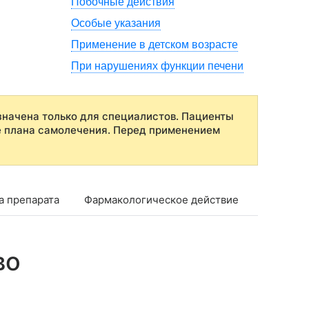
Побочные действия
Особые указания
Применение в детском возрасте
При нарушениях функции печени
начена только для специалистов. Пациенты
е плана самолечения. Перед применением
а препарата
Фармакологическое действие
Фармако
во