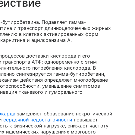
ействие
-бутиробетаина. Подавляет гамма-
нитина и транспорт длинноцепочечных жирных
оплению в клетках активированных форм
карнитина и ацилкоэнзима А.
процессов доставки кислорода и его
е транспорта АТФ; одновременно с этим
олнительного потребления кислорода. В
иленно синтезируется гамма-бутиробетаин,
ханизм действия определяет многообразие
ботоспособности, уменьшение симптомов
тивация тканевого и гуморального
окарда
замедляет образование некротической
ри
сердечной недостаточности
повышает
ть к физической нагрузке, снижает частоту
ких ишемических нарушениях мозгового