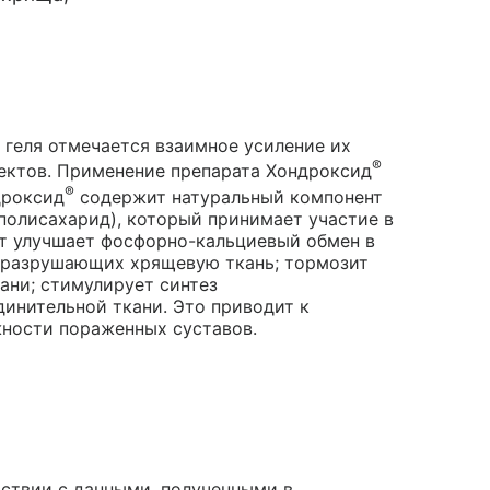
геля отмечается взаимное усиление их
®
ектов. Применение препарата Хондроксид
®
дроксид
содержит натуральный компонент
олисахарид), который принимает участие в
ат улучшает фосфорно-кальциевый обмен в
, разрушающих хрящевую ткань; тормозит
ани; стимулирует синтез
динительной ткани. Это приводит к
ности пораженных суставов.
тствии с данными, полученными в