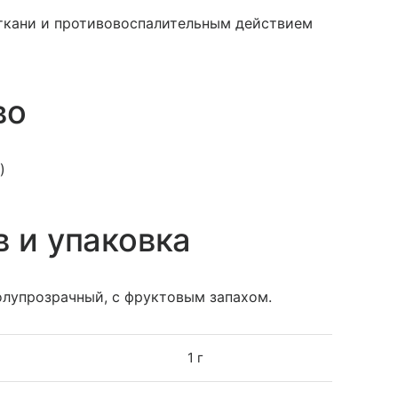
ткани и противовоспалительным действием
во
)
в и упаковка
лупрозрачный, с фруктовым запахом.
1 г