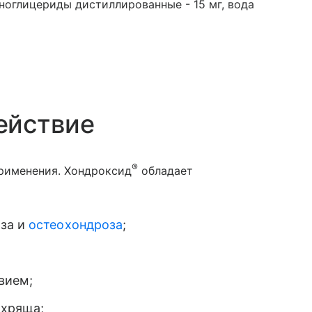
оноглицериды дистиллированные - 15 мг, вода
ействие
®
рименения. Хондроксид
обладает
оза и
остеохондроза
;
вием;
 хряща;