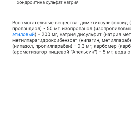
хондроитина сульфат натрия
Вспомогательные вещества: диметилсульфоксид (
пропандиол) - 50 мг, изопропанол (изопропиловый 
этиловый
) - 200 мг, натрия дисульфит (натрия мет
метилпарагидроксибензоат (нипагин, метилпарабен
(нипазол, пропилпарабен) - 0.3 мг, карбомер (кар
(ароматизатор пищевой "Апельсин") - 5 мг, вода оч