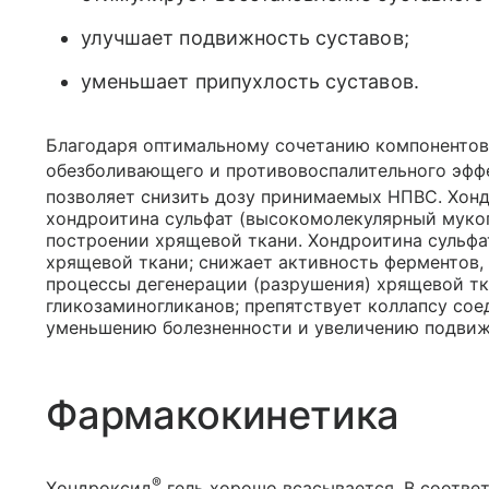
улучшает подвижность суставов;
уменьшает припухлость суставов.
Благодаря оптимальному сочетанию компонентов 
обезболивающего и противовоспалительного эфф
позволяет снизить дозу принимаемых НПВС. Хон
хондроитина сульфат (высокомолекулярный мукоп
построении хрящевой ткани. Хондроитина сульф
хрящевой ткани; снижает активность ферментов
процессы дегенерации (разрушения) хрящевой тк
гликозаминогликанов; препятствует коллапсу сое
уменьшению болезненности и увеличению подвиж
Фармакокинетика
®
Хондроксид
гель хорошо всасывается. В соотве