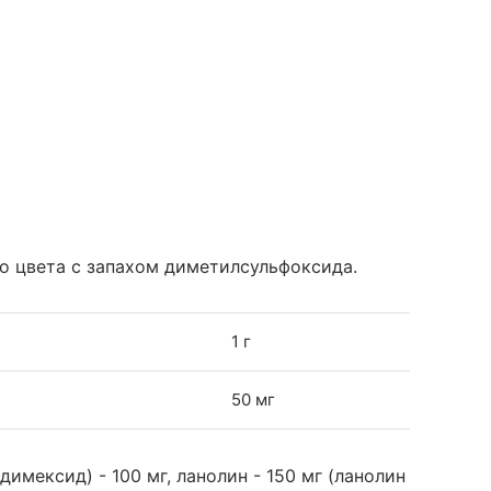
о цвета с запахом диметилсульфоксида.
1 г
50 мг
мексид) - 100 мг, ланолин - 150 мг (ланолин