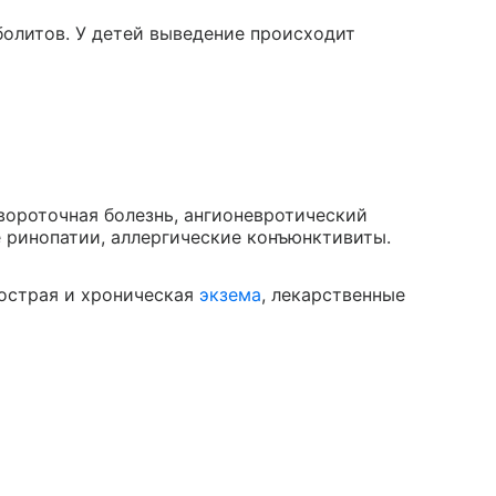
олитов. У детей выведение происходит
ывороточная болезнь, ангионевротический
е ринопатии, аллергические конъюнктивиты.
 острая и хроническая
экзема
, лекарственные