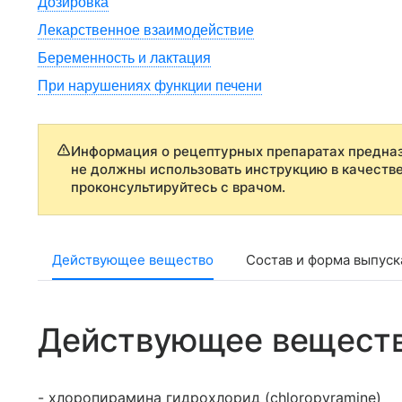
Дозировка
Лекарственное взаимодействие
Беременность и лактация
При нарушениях функции печени
Информация о рецептурных препаратах предназ
не должны использовать инструкцию в качеств
проконсультируйтесь с врачом.
Действующее вещество
Состав и форма выпуск
Действующее вещест
- хлоропирамина гидрохлорид (chloropyramine)