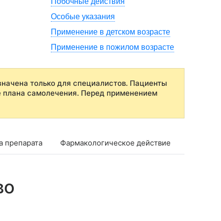
Побочные действия
Особые указания
Применение в детском возрасте
Применение в пожилом возрасте
начена только для специалистов. Пациенты
е плана самолечения. Перед применением
а препарата
Фармакологическое действие
Фармако
во