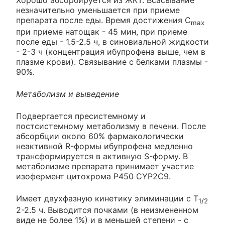
Хорошо абсорбируется из ЖКТ. Всасывание
незначительно уменьшается при приеме
препарата после еды. Время достижения C
max
при приеме натощак - 45 мин, при приеме
после еды - 1.5-2.5 ч, в синовиальной жидкости
- 2-3 ч (концентрация ибупрофена выше, чем в
плазме крови). Связывание с белками плазмы -
90%.
Метаболизм и выведение
Подвергается пресистемному и
постсистемному метаболизму в печени. После
абсорбции около 60% фармакологически
неактивной R-формы ибупрофена медленно
трансформируется в активную S-форму. В
метаболизме препарата принимает участие
изофермент цитохрома Р450 CYP2C9.
Имеет двухфазную кинетику элиминации с T
1/2
2-2.5 ч. Выводится почками (в неизмененном
виде не более 1%) и в меньшей степени - с