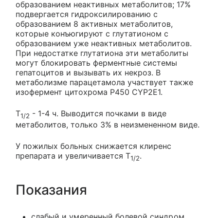
образованием неактивных метаболитов; 17%
подвергается гидроксилированию с
образованием 8 активных метаболитов,
которые конъюгируют с глутатионом с
образованием уже неактивных метаболитов.
При недостатке глутатиона эти метаболиты
могут блокировать ферментные системы
гепатоцитов и вызывать их некроз. В
метаболизме парацетамола участвует также
изофермент цитохрома Р450 CYP2E1.
Т
- 1-4 ч. Выводится почками в виде
1/2
метаболитов, только 3% в неизмененном виде.
У пожилых больных снижается клиренс
препарата и увеличивается Т
.
1/2
Показания
слабый и умеренный болевой синдром