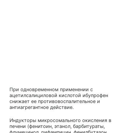
При одновременном применении с
ацетилсалициловой кислотой ибупрофен
снижает ее противовоспалительное и
антиагрегантное действие.
Индукторы микросомального окисления в
печени (фенитоин, этанол, барбитураты,
флумецинол, рифампицин, фенилбутазон,