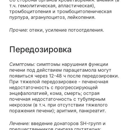
т.ч. гемолитическая, апластическая),
тромбоцитопения и тромбоцитопеническая
пурпура, агранулоцитоз, лейкопения.
Прочие:
отеки, усиление потоотделения.
Передозировка
Симптомы:
симптомы нарушения функции
печени под действием парацетамола могут
появиться через 12-48 ч после передозировки.
При тяжелой передозировке - печеночная
недостаточность с прогрессирующей
энцефалопатией, кома, смерть; острая
почечная недостаточность с тубулярным
некрозом (в т.ч. при отсутствии тяжелого
поражения печени); аритмия, панкреатит.
Лечение:
введение донаторов SH-групп и
предшественников синтеза глутатиона: