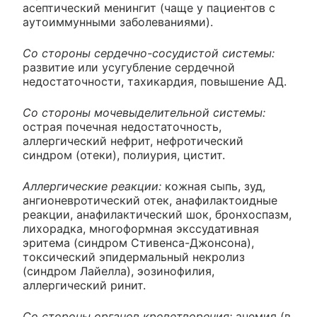
асептический менингит (чаще у пациентов с
аутоиммунными заболеваниями).
Со стороны сердечно-сосудистой системы:
развитие или усугубление сердечной
недостаточности, тахикардия, повышение АД.
Со стороны мочевыделительной системы:
острая почечная недостаточность,
аллергический нефрит, нефротический
синдром (отеки), полиурия, цистит.
Аллергические реакции:
кожная сыпь, зуд,
ангионевротический отек, анафилактоидные
реакции, анафилактический шок, бронхоспазм,
лихорадка, многоформная экссудативная
эритема (синдром Стивенса-Джонсона),
токсический эпидермальный некролиз
(синдром Лайелла), эозинофилия,
аллергический ринит.
Со стороны органов кроветворения:
анемия (в