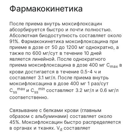
Фармакокинетика
После приема внутрь моксифлоксацин
абсорбируется быстро и почти полностью.
Абсолютная биодоступность составляет около
91%. Фармакокинетика моксифлоксацина при
приеме в дозе от 50 до 1200 мг однократно, а
также по 600 мг/сут в течение 10 дней
является линейной. После однократного
приема моксифлоксацина в дозе 400 мг C
в
max
крови достигается в течение 0.5-4 ч и
составляет 3.1 мг/л. После приема внутрь
моксифлоксацина в дозе 400 мг 1 раз/сут
max
min
C
и C
составляют 3.2 мг/л и 0.6 мг/л
ss
ss
соответственно.
Связывание с белками крови (главным
образом с альбуминами) составляет около
45%. Моксифлоксацин быстро распределяется
в органах и тканях. V
составляет
d