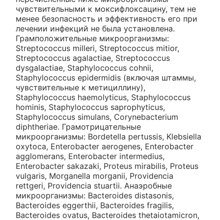
чувствительными к моксифлоксацину, тем не
менее безопасность и эффективность его при
лечении инфекций не была установлена.
Грамположительные микроорганизмы:
Streptococcus milleri, Streptococcus mitior,
Streptococcus agalactiae, Streptococcus
dysgalactiae, Staphylococcus cohnii,
Staphylococcus epidermidis (включая штаммы,
чувствительные к метициллину),
Staphylococcus haemolyticus, Staphylococcus
hominis, Staphylococcus saprophyticus,
Staphylococcus simulans, Corynebacterium
diphtheriae. Грамотрицательные
микроорганизмы: Bordetella pertussis, Klebsiella
oxytoca, Enterobacter aerogenes, Enterobacter
agglomerans, Enterobacter intermedius,
Enterobacter sakazaki, Proteus mirabilis, Proteus
vulgaris, Morganella morganii, Providencia
rettgeri, Providencia stuartii. Анаэробные
микроорганизмы: Bacteroides distasonis,
Bacteroides eggerthii, Bacteroides fragilis,
Bacteroides ovatus, Bacteroides thetaiotamicron,