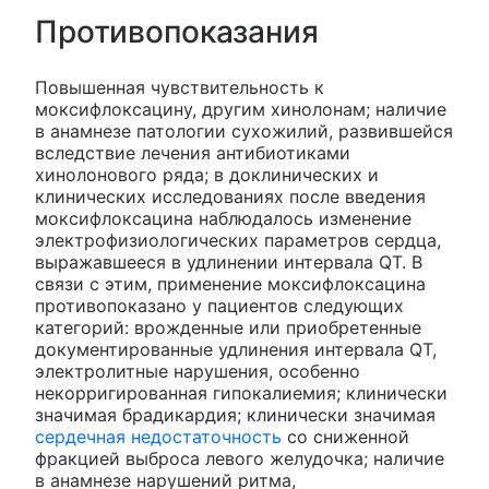
Противопоказания
Повышенная чувствительность к
моксифлоксацину, другим хинолонам; наличие
в анамнезе патологии сухожилий, развившейся
вследствие лечения антибиотиками
хинолонового ряда; в доклинических и
клинических исследованиях после введения
моксифлоксацина наблюдалось изменение
электрофизиологических параметров сердца,
выражавшееся в удлинении интервала QT. В
связи с этим, применение моксифлоксацина
противопоказано у пациентов следующих
категорий: врожденные или приобретенные
документированные удлинения интервала QT,
электролитные нарушения, особенно
некорригированная гипокалиемия; клинически
значимая брадикардия; клинически значимая
сердечная недостаточность
со сниженной
фракцией выброса левого желудочка; наличие
в анамнезе нарушений ритма,