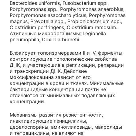
Bacteroides uniformis, Fusobacterium spp.,
Porphyromonas spp., Porphyromonas anaerobius,
Porphyromonas asaccharolyticus, Porphyromonas
magnus, Prevotella spp., Propionibacterium spp.,
Clostridium perfringens, Clostridium ramosum.
Атипичные микроорганизмы: Legionella
pneumophila, Coxiella burnetii.
Блокирует топоизомеразами II и IV, ферменты,
контролирующие топологические свойства
ДНК, и участвующие в репликации, репарации
и транскрипции ДНК. Действие
моксифлоксацина зависит от его
концентрации в крови и тканях. Минимальные
бактерицидные концентрации почти не
отличаются от минимальных подавляющих
концентраций.
Механизмы развития резистентности,
инактивирующие пенициллины,
цефалоспорины, аминогликозиды, макролиды
и тетрациклины, не влияют на