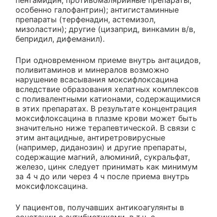
пентамидин, противомалярийные препараты,
особенно галофантрин); антигистаминные
препараты (терфенадин, астемизол,
мизоластин); другие (цизаприд, винкамин в/в,
бепридил, дифеманил).
При одновременном приеме внутрь антацидов,
поливитаминов и минералов возможно
нарушение всасывания моксифлоксацина
вследствие образования хелатных комплексов
с поливалентными катионами, содержащимися
в этих препаратах. В результате концентрация
моксифлоксацина в плазме крови может быть
значительно ниже терапевтической. В связи с
этим антацидные, антиретровирусные
(например, диданозин) и другие препараты,
содержащие магний, алюминий, сукральфат,
железо, цинк следует принимать как минимум
за 4 ч до или через 4 ч после приема внутрь
моксифлоксацина.
У пациентов, получавших антикоагулянты в