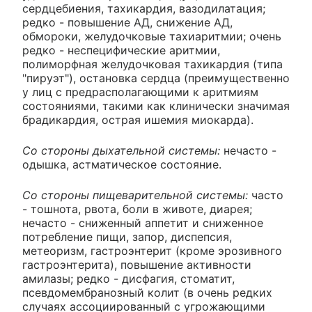
сердцебиения, тахикардия, вазодилатация;
редко - повышение АД, снижение АД,
обмороки, желудочковые тахиаритмии; очень
редко - неспецифические аритмии,
полиморфная желудочковая тахикардия (типа
"пируэт"), остановка сердца (преимущественно
у лиц с предрасполагающими к аритмиям
состояниями, такими как клинически значимая
брадикардия, острая ишемия миокарда).
Со стороны дыхательной системы:
нечасто -
одышка, астматическое состояние.
Со стороны пищеварительной системы:
часто
- тошнота, рвота, боли в животе, диарея;
нечасто - сниженный аппетит и сниженное
потребление пищи, запор, диспепсия,
метеоризм, гастроэнтерит (кроме эрозивного
гастроэнтерита), повышение активности
амилазы; редко - дисфагия, стоматит,
псевдомембранозный колит (в очень редких
случаях ассоциированный с угрожающими