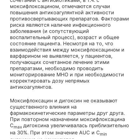
сочетании с антибиотиками, в т.ч. с
моксифлоксацином, отмечаются случаи
повышения антикоагулянтной активности
противосвертывающих препаратов. Факторами
риска являются наличие инфекционного
заболевания (и сопутствующий
воспалительный процесс), возраст и общее
состояние пациента. Несмотря на то, что
взаимодействия между моксифлоксацином и
варфарином не выявляется, у пациентов,
получающих сочетанное лечение этими
препаратами, необходимо проводить
мониторирование МНО и при необходимости
корректировать дозу непрямых
антикоагулянтов.
Моксифлоксацин и дигоксин не оказывают
существенного влияния на
фармакокинетические параметры друг друга.
При повторном назначении моксифлоксацина
C
дигоксина увеличивалась приблизительно
max
на 30%. При этом значение AUC и C
min