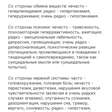
Со стороны обмена веществ:
нечасто -
гиперлипидемия; редко - гипергликемия,
гиперурикемия; очень редко - гипогликемия.
Со стороны психики:
нечасто - тревожность,
психомоторная гиперреактивность, ажитация;
редко - эмоциональная лабильность,
депрессия, галлюцинации; очень редко -
деперсонализация, психотические реакции
(потенциально проявляющиеся в поведении с
тенденцией к самоповреждению, таком как
суицидальные мысли или суицидальные
попытки).
Со стороны нервной системы:
часто -
головокружение, головная боль; нечасто -
парестезии, дизестезии, нарушения вкусовой
чувствительности (включая в очень редких
случаях агевзию), спутанность сознания,
дезориентация, нарушения сна, тремор,
вертиго, сонливость; редко - гипестезия,