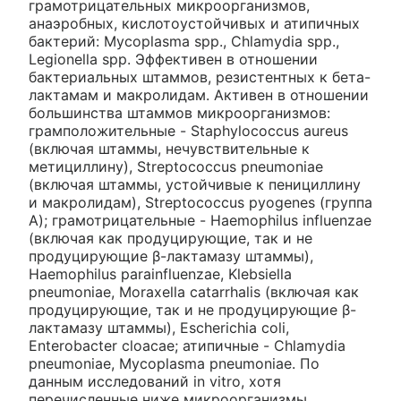
грамотрицательных микроорганизмов,
анаэробных, кислотоустойчивых и атипичных
бактерий: Mycoplasma spp., Chlamydia spp.,
Legionella spp. Эффективен в отношении
бактериальных штаммов, резистентных к бета-
лактамам и макролидам. Активен в отношении
большинства штаммов микроорганизмов:
грамположительные - Staphylococcus aureus
(включая штаммы, нечувствительные к
метициллину), Streptococcus pneumoniae
(включая штаммы, устойчивые к пенициллину
и макролидам), Streptococcus pyogenes (группа
А); грамотрицательные - Haemophilus influenzae
(включая как продуцирующие, так и не
продуцирующие β-лактамазу штаммы),
Haemophilus parainfluenzae, Klebsiella
pneumoniae, Moraxella catarrhalis (включая как
продуцирующие, так и не продуцирующие β-
лактамазу штаммы), Escherichia coli,
Enterobacter cloacae; атипичные - Chlamydia
pneumoniae, Mycoplasma pneumoniae. По
данным исследований in vitro, хотя
перечисленные ниже микроорганизмы