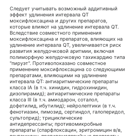
Следует учитывать возможный аддитивный
эффект удлинения интервала QT
моксифлоксацина и других препаратов,
которые влияют на удлинение интервала QT.
Вследствие совместного применения
моксифлоксацина и препаратов, влияющих на
удлинение интервала QT, увеличивается риск
развития желудочковой аритмии, включая
полиморфную желудочковую тахикардию типа
"пируэт". Противопоказано совместное
применение моксифлоксацина со следующими
препаратами, влияющими на удлинение
интервала QT: антиаритмические препараты
класса IA (в т.ч. хинидин, гидрохинидин,
дизопирамид); антиаритмические препараты
класса III (в т.ч. амиодарон, соталол,
дофетилид, ибутилид); нейролептики (в т.ч.
фенотиазин, пимозид, сертиндол, галоперидол,
сультоприд); трициклические
антидепрессанты; противомикробные
препараты (спарфлоксацин, эритромицин в/в,