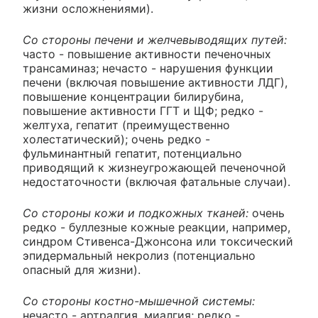
жизни осложнениями).
Со стороны печени и желчевыводящих путей:
часто - повышение активности печеночных
трансаминаз; нечасто - нарушения функции
печени (включая повышение активности ЛДГ),
повышение концентрации билирубина,
повышение активности ГГТ и ЩФ; редко -
желтуха, гепатит (преимущественно
холестатический); очень редко -
фульминантный гепатит, потенциально
приводящий к жизнеугрожающей печеночной
недостаточности (включая фатальные случаи).
Со стороны кожи и подкожных тканей:
очень
редко - буллезные кожные реакции, например,
синдром Стивенса-Джонсона или токсический
эпидермальный некролиз (потенциально
опасный для жизни).
Со стороны костно-мышечной системы:
нечасто - артралгия, миалгия; редко -