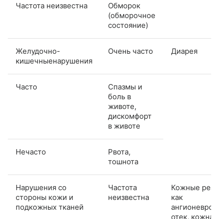
Частота неизвестна
Обморок
(обморочное
состояние)
Желудочно-
Очень часто
Диарея
кишечныенарушения
Часто
Спазмы и
боль в
животе,
дискомфорт
в животе
Нечасто
Рвота,
тошнота
Нарушения со
Частота
Кожные реак
стороны кожи и
неизвестна
как
подкожных тканей
ангионеврот
отек, кожная