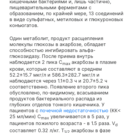
кишечными бактериями и, лишь частично,
пищеварительными ферментами с
образованием, по крайней мере, 13 соединений
в виде сульфатных, метиловых и глюкуроновых
конъюгатов.
Один метаболит, продукт расщепления
молекулы глюкозы в акарбозе, обладает
способностью ингибировать альфа-
глюкозидазу. После приема внутрь
наблюдается 2 пика C
акарбозы в плазме
max
крови, которые составляют в среднем
52.2±15.7 мкг/л и 586.3±282.7 мкг/л и
наблюдаются через 1.1±0.3 ч и 20.7±5.2 ч
соответственно. Появление второго пика
обусловлено, по-видимому, всасыванием
продуктов бактериального распада из
глубоких отделов тонкого кишечника. У
пациентов с
почечной недостаточностью
(КК<
25 мл/мин) C
увеличивается в 5 раз, у
max
пациентов пожилого возраста - в 1.5 раза. V
d
составляет 0.32 л/кг. T
акарбозы в фазе
1/2