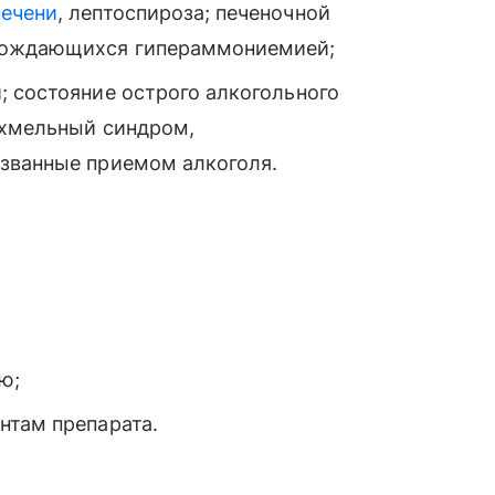
печени
, лептоспироза; печеночной
овождающихся гипераммониемией;
; состояние острого алкогольного
охмельный синдром,
званные приемом алкоголя.
ю;
нтам препарата.