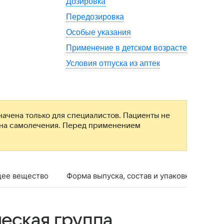
Дозировка
Передозировка
Особые указания
Применение в детском возрасте
Условия отпуска из аптек
ачена только для специалистов. Пациенты не
ана самолечения. Перед применением
ее вещество
Форма выпуска, состав и упаковка
Фар
еская группа