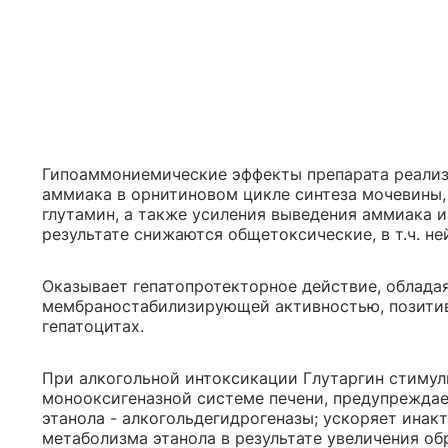
Гипоаммониемические эффекты препарата реализ
аммиака в орнитиновом цикле синтеза мочевины,
глутамин, а также усиления выведения аммиака и
результате снижаются общетоксические, в т.ч. н
Оказывает гепатопротекторное действие, облада
мембраностабилизирующей активностью, позитив
гепатоцитах.
При алкогольной интоксикации Глутаргин стимул
монооксигеназной системе печени, предупреждае
этанола - алкогольдегидрогеназы; ускоряет ина
метаболизма этанола в результате увеличения об