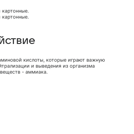
и картонные.
и картонные.
йствие
таминовой кислоты, которые играют важную
йтрализации и выведения из организма
веществ - аммиака.