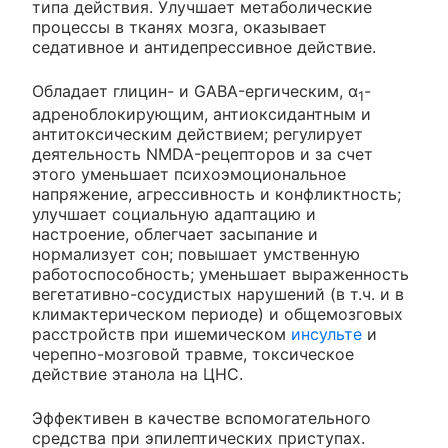
типа действия. Улучшает метаболические
процессы в тканях мозга, оказывает
седативное и антидепрессивное действие.
Обладает глицин- и GABA-ергическим, α
-
1
адреноблокирующим, антиоксидантным и
антитоксическим действием; регулирует
деятельность NMDA-рецепторов и за счет
этого уменьшает психоэмоциональное
напряжение, агрессивность и конфликтность;
улучшает социальную адаптацию и
настроение, облегчает засыпание и
нормализует сон; повышает умственную
работоспособность; уменьшает выраженность
вегетативно-сосудистых нарушений (в т.ч. и в
климактерическом периоде) и общемозговых
расстройств при ишемическом
инсульте
и
черепно-мозговой травме, токсическое
действие этанола на ЦНС.
Эффективен в качестве вспомогательного
средства при эпилептических приступах.